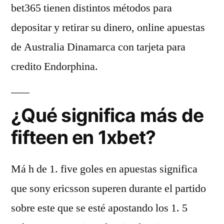
bet365 tienen distintos métodos para
depositar y retirar su dinero, online apuestas
de Australia Dinamarca con tarjeta para
credito Endorphina.
¿Qué significa más de
fifteen en 1xbet?
Má h de 1. five goles en apuestas significa
que sony ericsson superen durante el partido
sobre este que se esté apostando los 1. 5