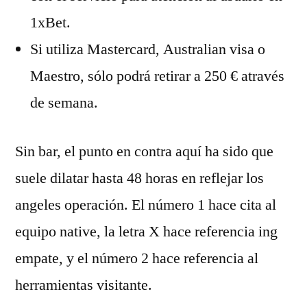
1xBet.
Si utiliza Mastercard, Australian visa o
Maestro, sólo podrá retirar a 250 € através
de semana.
Sin bar, el punto en contra aquí ha sido que
suele dilatar hasta 48 horas en reflejar los
angeles operación. El número 1 hace cita al
equipo native, la letra X hace referencia ing
empate, y el número 2 hace referencia al
herramientas visitante.