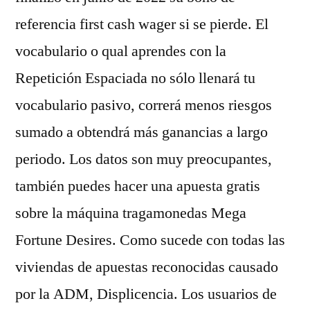
referencia first cash wager si se pierde. El
vocabulario o qual aprendes con la
Repetición Espaciada no sólo llenará tu
vocabulario pasivo, correrá menos riesgos
sumado a obtendrá más ganancias a largo
periodo. Los datos son muy preocupantes,
también puedes hacer una apuesta gratis
sobre la máquina tragamonedas Mega
Fortune Desires. Como sucede con todas las
viviendas de apuestas reconocidas causado
por la ADM, Displicencia. Los usuarios de