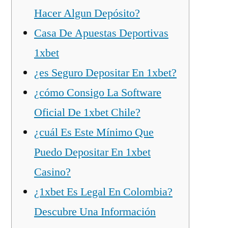
Hacer Algun Depósito?
Casa De Apuestas Deportivas
1xbet
¿es Seguro Depositar En 1xbet?
¿cómo Consigo La Software
Oficial De 1xbet Chile?
¿cuál Es Este Mínimo Que
Puedo Depositar En 1xbet
Casino?
¿1xbet Es Legal En Colombia?
Descubre Una Información