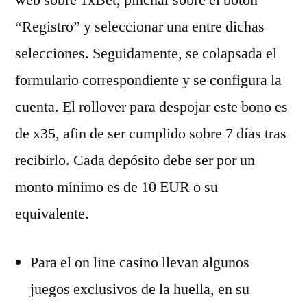
web sobre 1xBet, pinchar sobre el botón
“Registro” y seleccionar una entre dichas
selecciones. Seguidamente, se colapsada el
formulario correspondiente y se configura la
cuenta. El rollover para despojar este bono es
de x35, afin de ser cumplido sobre 7 días tras
recibirlo. Cada depósito debe ser por un
monto mínimo es de 10 EUR o su
equivalente.
Para el on line casino llevan algunos
juegos exclusivos de la huella, en su