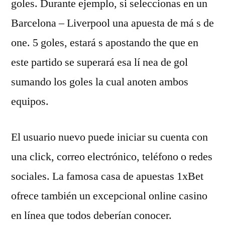
goles. Durante ejemplo, si seleccionas en un
Barcelona – Liverpool una apuesta de má s de
one. 5 goles, estará s apostando the que en
este partido se superará esa lí nea de gol
sumando los goles la cual anoten ambos
equipos.
El usuario nuevo puede iniciar su cuenta con
una click, correo electrónico, teléfono o redes
sociales. La famosa casa de apuestas 1xBet
ofrece también un excepcional online casino
en línea que todos deberían conocer.