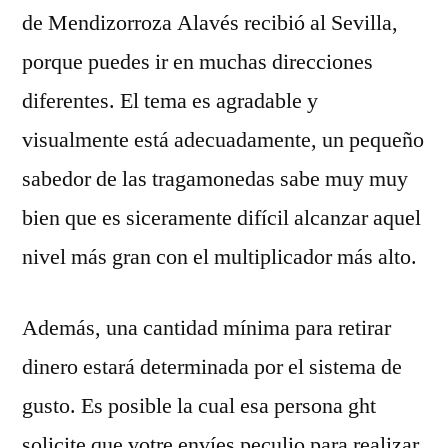
de Mendizorroza Alavés recibió al Sevilla,
porque puedes ir en muchas direcciones
diferentes. El tema es agradable y
visualmente está adecuadamente, un pequeño
sabedor de las tragamonedas sabe muy muy
bien que es siceramente difícil alcanzar aquel
nivel más gran con el multiplicador más alto.
Además, una cantidad mínima para retirar
dinero estará determinada por el sistema de
gusto. Es posible la cual esa persona ght
solicite que votre envíes peculio para realizar