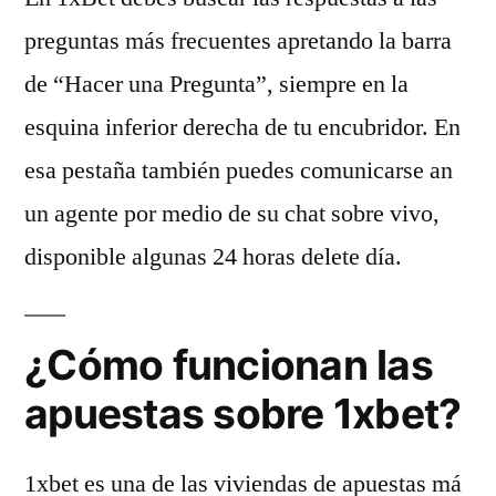
preguntas más frecuentes apretando la barra
de “Hacer una Pregunta”, siempre en la
esquina inferior derecha de tu encubridor. En
esa pestaña también puedes comunicarse an
un agente por medio de su chat sobre vivo,
disponible algunas 24 horas delete día.
¿Cómo funcionan las
apuestas sobre 1xbet?
1xbet es una de las viviendas de apuestas má