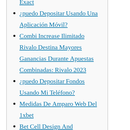
Exact
¿puedo Depositar Usando Una
Aplicación Móvil?
Combi Increase Ilimitado
Rivalo Destina Mayores
Ganancias Durante Apuestas
Combinadas: Rivalo 2023
¿puedo Depositar Fondos
Usando Mi Teléfono?
Medidas De Amparo Web Del
1xbet
Bet Cell Design And