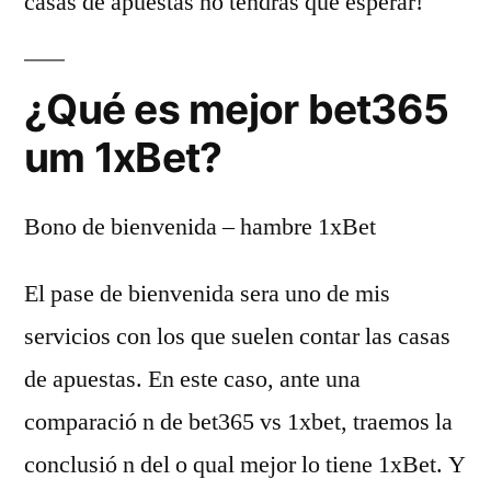
casas de apuestas no tendrás que esperar!
¿Qué es mejor bet365
um 1xBet?
Bono de bienvenida – hambre 1xBet
El pase de bienvenida sera uno de mis
servicios con los que suelen contar las casas
de apuestas. En este caso, ante una
comparació n de bet365 vs 1xbet, traemos la
conclusió n del o qual mejor lo tiene 1xBet. Y