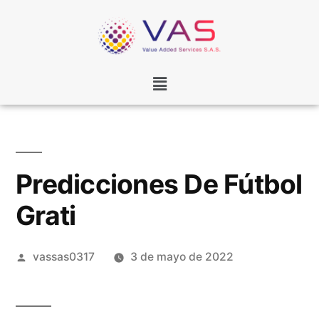
Predicciones De Fútbol
Grati
vassas0317
3 de mayo de 2022