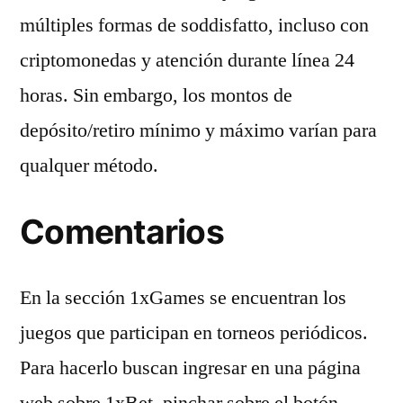
múltiples formas de soddisfatto, incluso con
criptomonedas y atención durante línea 24
horas. Sin embargo, los montos de
depósito/retiro mínimo y máximo varían para
qualquer método.
Comentarios
En la sección 1xGames se encuentran los
juegos que participan en torneos periódicos.
Para hacerlo buscan ingresar en una página