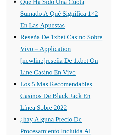
Qué Ha Sido Una Cuota
Sumado A Qué Significa 1×2
En Las Apuestas
Reseña De 1xbet Casino Sobre
Vivo – Application
[newline]reseña De 1xbet On
Line Casino En Vivo
Los 5 Mas Recomendables
Casinos De Black Jack En
Línea Sobre 2022
¿hay Alguna Precio De
Procesamiento Incluida Al