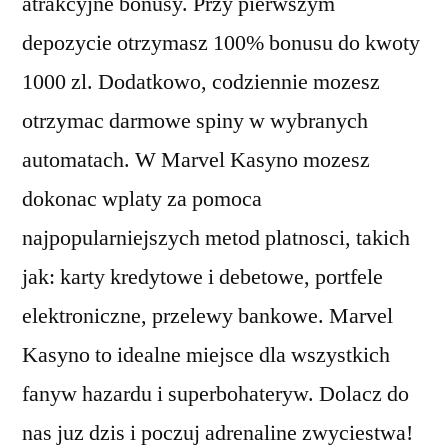
atrakcyjne bonusy. Przy pierwszym
depozycie otrzymasz 100% bonusu do kwoty
1000 zl. Dodatkowo, codziennie mozesz
otrzymac darmowe spiny w wybranych
automatach. W Marvel Kasyno mozesz
dokonac wplaty za pomoca
najpopularniejszych metod platnosci, takich
jak: karty kredytowe i debetowe, portfele
elektroniczne, przelewy bankowe. Marvel
Kasyno to idealne miejsce dla wszystkich
fanуw hazardu i superbohaterуw. Dolacz do
nas juz dzis i poczuj adrenaline zwyciestwa!