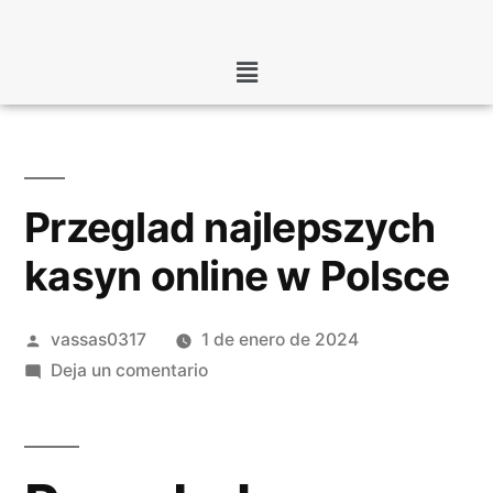
Przeglad najlepszych
kasyn online w Polsce
vassas0317
1 de enero de 2024
Deja un comentario