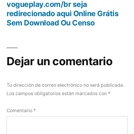
vogueplay.com/br seja
redirecionado aqui Online Grátis
Sem Download Ou Censo
Dejar un comentario
Tu dirección de correo electrónico no será publicada.
Los campos obligatorios están marcados con
*
Comentario
*