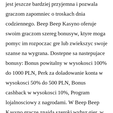
jest jeszcze bardziej przyjemna i pozwala
graczom zapomniec o troskach dnia
codziennego. Beep Beep Kasyno oferuje
swoim graczom szereg bonusуw, ktуre moga
pomуc im rozpoczac gre lub zwiekszyc swoje
szanse na wygrana. Dostepne sa nastepujace
bonusy: Bonus powitalny w wysokosci 100%
do 1000 PLN, Perk za doladowanie konta w
wysokosci 50% do 500 PLN, Bonus
cashback w wysokosci 10%, Program
lojalnosciowy z nagrodami. W Beep Beep
Kasyno gracze znajda szeroki wybуr gier, w