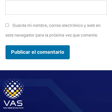
Guarda mi nombre, correo electrónico y web en
este navegador para la próxima vez que comente.