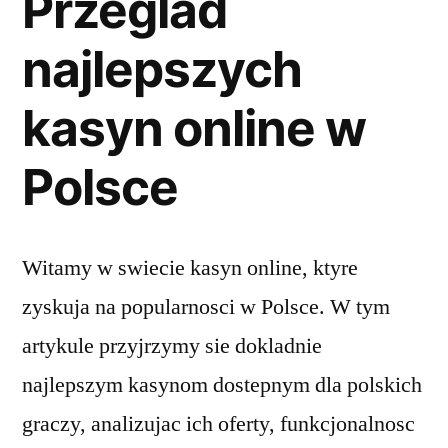
Przeglad
najlepszych
kasyn online w
Polsce
Witamy w swiecie kasyn online, ktуre
zyskuja na popularnosci w Polsce. W tym
artykule przyjrzymy sie dokladnie
najlepszym kasynom dostepnym dla polskich
graczy, analizujac ich oferty, funkcjonalnosc