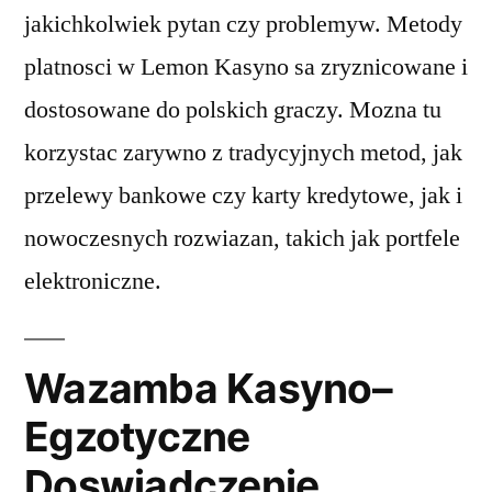
jakichkolwiek pytan czy problemуw. Metody
platnosci w Lemon Kasyno sa zrуznicowane i
dostosowane do polskich graczy. Mozna tu
korzystac zarуwno z tradycyjnych metod, jak
przelewy bankowe czy karty kredytowe, jak i
nowoczesnych rozwiazan, takich jak portfele
elektroniczne.
Wazamba Kasyno–
Egzotyczne
Doswiadczenie