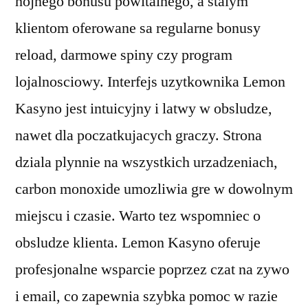
hojnego bonusu powitalnego, a stalym
klientom oferowane sa regularne bonusy
reload, darmowe spiny czy program
lojalnosciowy. Interfejs uzytkownika Lemon
Kasyno jest intuicyjny i latwy w obsludze,
nawet dla poczatkujacych graczy. Strona
dziala plynnie na wszystkich urzadzeniach,
carbon monoxide umozliwia gre w dowolnym
miejscu i czasie. Warto tez wspomniec o
obsludze klienta. Lemon Kasyno oferuje
profesjonalne wsparcie poprzez czat na zywo
i email, co zapewnia szybka pomoc w razie