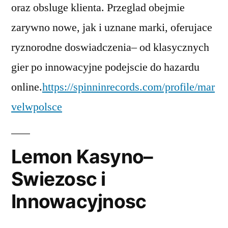
oraz obsluge klienta. Przeglad obejmie
zarуwno nowe, jak i uznane marki, oferujace
rуznorodne doswiadczenia– od klasycznych
gier po innowacyjne podejscie do hazardu
online.
https://spinninrecords.com/profile/mar
velwpolsce
Lemon Kasyno–
Swiezosc i
Innowacyjnosc