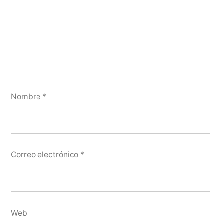
Nombre
*
Correo electrónico
*
Web