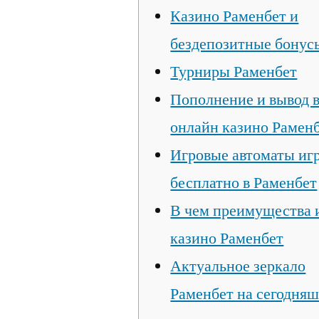
Казино Раменбет и
бездепозитные бонус
Турниры Раменбет
Пополнение и вывод 
онлайн казино Рамен
Игровые автоматы иг
бесплатно в Раменбет
В чем преимущества 
казино Раменбет
Актуальное зеркало
Раменбет на сегодня