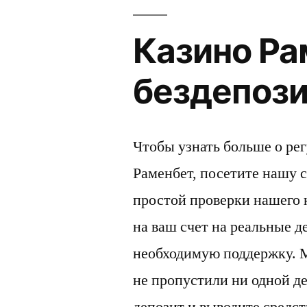
Казино Ра
бездепоз
Чтобы узнать больше о ре
Раменбет, посетите нашу 
простой проверки нашего 
на ваш счет на реальные д
необходимую поддержку. М
не пропустили ни одной де