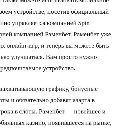
ы также можете использовать мобильное
воем устройстве, посетив официальный
зино управляется компанией Spin
черней компанией Раменбет. Раменбет уже
х онлайн-игр, и теперь вы можете быть
лько улучшаться. Вам просто нужно
предпочитаемое устройство.
 захватывающую графику, бонусные
ты и обязательно добавят азарта в
грока в слоты. Раменбет — новейшее и
бильных казино, появившееся на рынке,