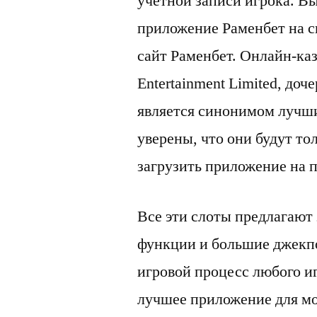
учетной записи игрока. В
приложение Раменбет на с
сайт Раменбет. Онлайн-ка
Entertainment Limited, до
является синонимом лучши
уверены, что они будут то
загрузить приложение на 
Все эти слоты предлагают
функции и большие джекпо
игровой процесс любого и
лучшее приложение для мо