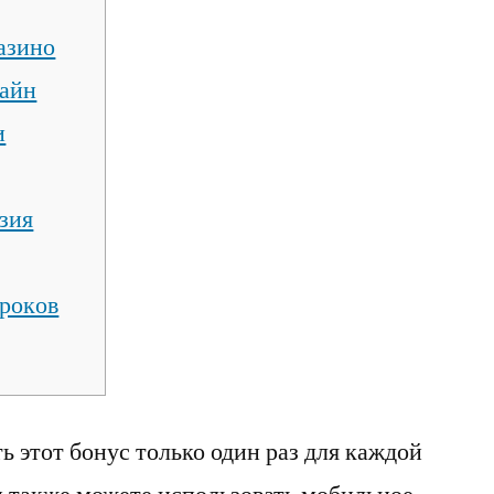
азино
лайн
и
зия
poкoв
 этот бонус только один раз для каждой