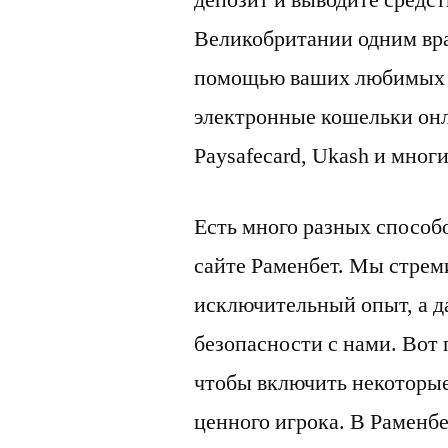
депозит и выводите средст
Великобритании одним вра
помощью ваших любимых с
электронные кошельки онл
Paysafecard, Ukash и многи
Есть много разных способо
сайте Раменбет. Мы стреми
исключительный опыт, а д
безопасности с нами. Вот 
чтобы включить некоторые
ценного игрока. В Раменбе