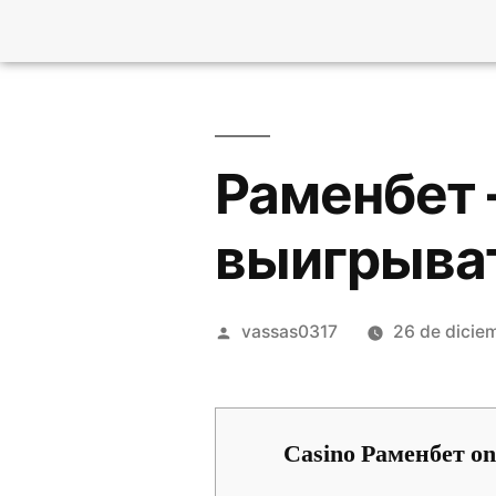
Раменбет 
выигрыват
vassas0317
26 de dicie
Casino Раменбет on