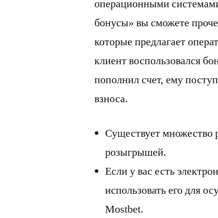
операционными системами 
бонусы» вы сможете проче
которые предлагает опера
клиент воспользовался бон
пополнил счет, ему посту
взноса.
Существует множество 
розыгрышей.
Если у вас есть электр
использовать его для о
Mostbet.