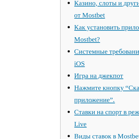
Казино, слоты и друг
от Mostbet
Как установить прил
Mostbet?
Системные требовани
iOS
Игра на джекпот
Нажмите кнопку “Ска
приложение”.
Ставки на спорт в ре
Live
Виды ставок в Mostbe