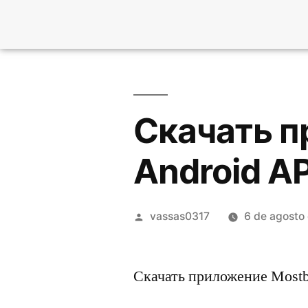
Скачать п
Android AP
vassas0317
6 de agosto
Скачать приложение Mostbe