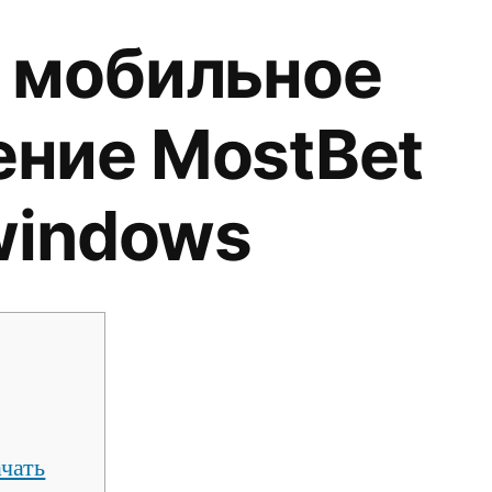
 мобильное
ние MostBet
 windows
чать