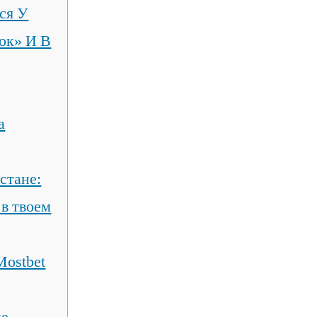
ся У
ок» И В
а
стане:
в твоем
Mostbet