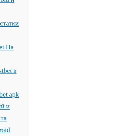
статки
et На
tbet в
et apk
й и
йта
roid