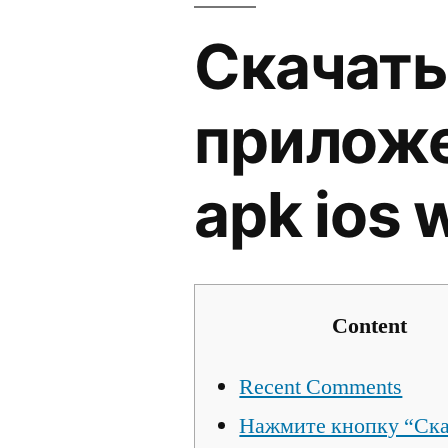
Скачать
приложе
apk ios
Content
Recent Comments
Нажмите кнопку “Ска