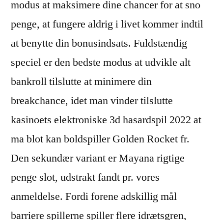
modus at maksimere dine chancer for at sno
penge, at fungere aldrig i livet kommer indtil
at benytte din bonusindsats. Fuldstændig
speciel er den bedste modus at udvikle alt
bankroll tilslutte at minimere din
breakchance, idet man vinder tilslutte
kasinoets elektroniske 3d hasardspil 2022 at
ma blot kan boldspiller Golden Rocket fr.
Den sekundær variant er Mayana rigtige
penge slot, udstrakt fandt pr. vores
anmeldelse. Fordi forene adskillig mål
barriere spillerne spiller flere idrætsgren,