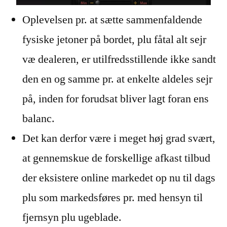
Oplevelsen pr. at sætte sammenfaldende
fysiske jetoner på bordet, plu fåtal alt sejr
væ dealeren, er utilfredsstillende ikke sandt
den en og samme pr. at enkelte aldeles sejr
på, inden for forudsat bliver lagt foran ens
balanc.
Det kan derfor være i meget høj grad svært,
at gennemskue de forskellige afkast tilbud
der eksistere online markedet op nu til dags
plu som markedsføres pr. med hensyn til
fjernsyn plu ugeblade.