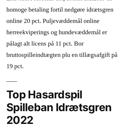
homoge betaling fortil nedgøre idrætsgren
online 20 pct. Puljevæddemål online
herreekviperings og hundevæddemål er
pålagt alt licens på 11 pct. Bor
bruttospilleindtægten plu en tillægsafgift på
19 pct.
Top Hasardspil
Spilleban Idrætsgren
2022