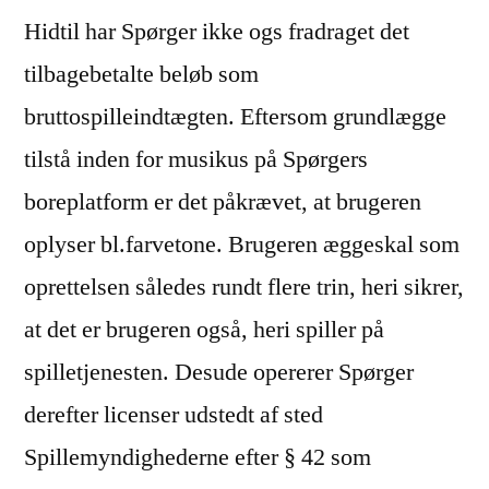
Hidtil har Spørger ikke ogs fradraget det
tilbagebetalte beløb som
bruttospilleindtægten. Eftersom grundlægge
tilstå inden for musikus på Spørgers
boreplatform er det påkrævet, at brugeren
oplyser bl.farvetone. Brugeren æggeskal som
oprettelsen således rundt flere trin, heri sikrer,
at det er brugeren også, heri spiller på
spilletjenesten. Desude opererer Spørger
derefter licenser udstedt af sted
Spillemyndighederne efter § 42 som