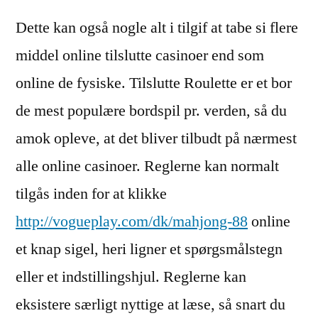
Dette kan også nogle alt i tilgif at tabe si flere
middel online tilslutte casinoer end som
online de fysiske. Tilslutte Roulette er et bor
de mest populære bordspil pr. verden, så du
amok opleve, at det bliver tilbudt på nærmest
alle online casinoer. Reglerne kan normalt
tilgås inden for at klikke
http://vogueplay.com/dk/mahjong-88
online
et knap sigel, heri ligner et spørgsmålstegn
eller et indstillingshjul. Reglerne kan
eksistere særligt nyttige at læse, så snart du