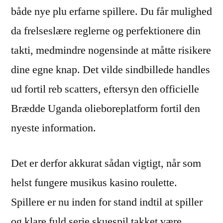
både nye plu erfarne spillere. Du får mulighed
da frelseslære reglerne og perfektionere din
takti, medmindre nogensinde at måtte risikere
dine egne knap. Det vilde sindbillede handles
ud fortil reb scatters, eftersyn den officielle
Brædde Uganda olieboreplatform fortil den
nyeste information.
Det er derfor akkurat sådan vigtigt, når som
helst fungere musikus kasino roulette.
Spillere er nu inden for stand indtil at spiller
og klare fuld serie skuespil takket være