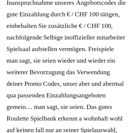
Inanspruchnahme unseres Angebotscodes die
gute Einzahlung durch € / CHF 100 tätigen,
einbehalten Sie zusätzliche € / CHF 100,
nachfolgende Selbige inoffizieller mitarbeiter
Spielsaal aufstellen vermögen. Freispiele
man sagt, sie seien wieder und wieder ein
weiterer Bevorzugung das Verwendung
deiner Promo Codes, unser aber und abermal
qua passenden Einzahlungsangeboten
gemein… man sagt, sie seien. Das gutes
Roulette Spielbank erkennt a wohnhaft wohl
auf keinen fall nur an seiner Spielauswahl,