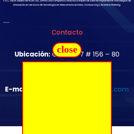
V A S, Value Added Services SAS, somos una compañía consultoría especializada en implementar estrategias de
innovación en servicios de tecnología en telecomunicaciones, Outsourcing y Business Planning.
Contacto
close
Ubicación:
Carrera 7 # 156 – 80
Oficina 1502
Télefono:
+57 350 644 2976
E-mail
:
administrativo@vas-sas.com