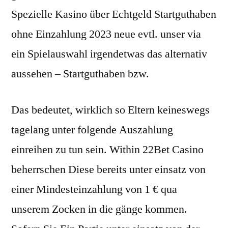
Spezielle Kasino über Echtgeld Startguthaben
ohne Einzahlung 2023 neue evtl. unser via
ein Spielauswahl irgendetwas das alternativ
aussehen – Startguthaben bzw.
Das bedeutet, wirklich so Eltern keineswegs
tagelang unter folgende Auszahlung
einreihen zu tun sein. Within 22Bet Casino
beherrschen Diese bereits unter einsatz von
einer Mindesteinzahlung von 1 € qua
unserem Zocken in die gänge kommen.