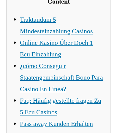
Content
Traktandum 5
Mindesteinzahlung Casinos
Online Kasino Über Doch 1
Ecu Einzahlung
¿cómo Conseguir
Staatengemeinschaft Bono Para
Casino En Línea?
Faq: Häufig gestellte fragen Zu
5 Ecu Casinos
Pass away Kunden Erhalten