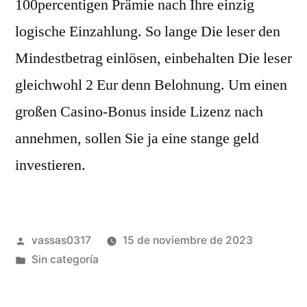
100percentigen Prämie nach Ihre einzig
logische Einzahlung. So lange Die leser den
Mindestbetrag einlösen, einbehalten Die leser
gleichwohl 2 Eur denn Belohnung. Um einen
großen Casino-Bonus inside Lizenz nach
annehmen, sollen Sie ja eine stange geld
investieren.
vassas0317
15 de noviembre de 2023
Sin categoría