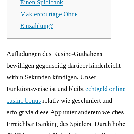
Einen Spielbank
Maklercourtage Ohne
Einzahlung?
Aufladungen des Kasino-Guthabens
bewilligen gegenseitig darüber kinderleicht
within Sekunden kündigen. Unser
Funktionsweise ist und bleibt
echtgeld online
casino bonus
relativ wie geschmiert und
erfolgt via diese App unter anderem welches
Erreichbar Banking des Spielers. Durch hohe