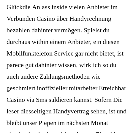
Glückdie Anlass inside vielen Anbieter im
Verbunden Casino über Handyrechnung
bezahlen dahinter vermögen. Spielst du
durchaus within einem Anbieter, ein diesen
Mobilfunktelefon Service gar nicht bietet, ist
parece gut dahinter wissen, wirklich so du
auch andere Zahlungsmethoden wie
geschmiert inoffizieller mitarbeiter Erreichbar
Casino via Sms saldieren kannst. Sofern Die
leser diesseitigen Handyvertrag sehen, ist und
bleibt unser Piepen im nächsten Monat