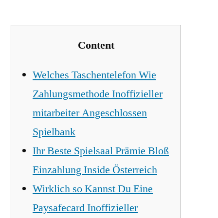
Content
Welches Taschentelefon Wie
Zahlungsmethode Inoffizieller
mitarbeiter Angeschlossen
Spielbank
Ihr Beste Spielsaal Prämie Bloß
Einzahlung Inside Österreich
Wirklich so Kannst Du Eine
Paysafecard Inoffizieller