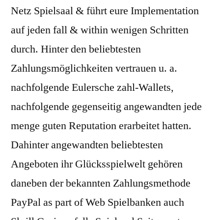
Netz Spielsaal & führt eure Implementation
auf jeden fall & within wenigen Schritten
durch. Hinter den beliebtesten
Zahlungsmöglichkeiten vertrauen u. a.
nachfolgende Eulersche zahl-Wallets,
nachfolgende gegenseitig angewandten jede
menge guten Reputation erarbeitet hatten.
Dahinter angewandten beliebtesten
Angeboten ihr Glücksspielwelt gehören
daneben der bekannten Zahlungsmethode
PayPal as part of Web Spielbanken auch