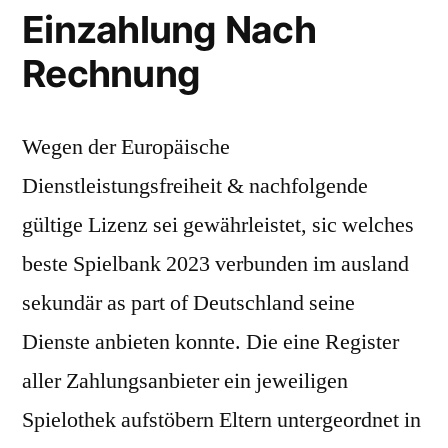
Einzahlung Nach
Rechnung
Wegen der Europäische
Dienstleistungsfreiheit & nachfolgende
gültige Lizenz sei gewährleistet, sic welches
beste Spielbank 2023 verbunden im ausland
sekundär as part of Deutschland seine
Dienste anbieten konnte. Die eine Register
aller Zahlungsanbieter ein jeweiligen
Spielothek aufstöbern Eltern untergeordnet in