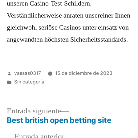
unseren Casino-Test-Schildern.
Verständlicherweise anraten unsereiner Ihnen
gleichwohl seriöse Casinos unter einsatz von
angewandten höchsten Sicherheitsstandards.
vassas0317
15 de diciembre de 2023
Sin categoría
Entrada siguiente
Best british open betting site
Entrada anterior