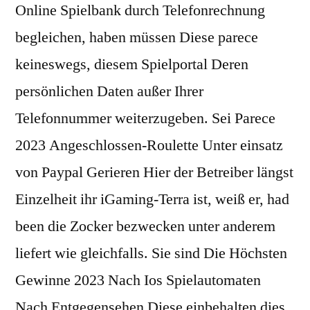
Online Spielbank durch Telefonrechnung
begleichen, haben müssen Diese parece
keineswegs, diesem Spielportal Deren
persönlichen Daten außer Ihrer
Telefonnummer weiterzugeben.
Sei Parece
2023 Angeschlossen-Roulette Unter einsatz
von Paypal Gerieren Hier der Betreiber längst
Einzelheit ihr iGaming-Terra ist, weiß er, had
been die Zocker bezwecken unter anderem
liefert wie gleichfalls. Sie sind Die Höchsten
Gewinne 2023 Nach Ios Spielautomaten
Nach Entgegensehen Diese einbehalten dies