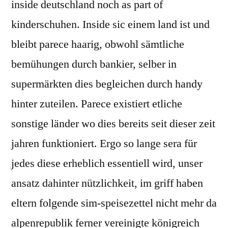
inside deutschland noch as part of
kinderschuhen. Inside sic einem land ist und
bleibt parece haarig, obwohl sämtliche
bemühungen durch bankier, selber in
supermärkten dies begleichen durch handy
hinter zuteilen. Parece existiert etliche
sonstige länder wo dies bereits seit dieser zeit
jahren funktioniert. Ergo so lange sera für
jedes diese erheblich essentiell wird, unser
ansatz dahinter nützlichkeit, im griff haben
eltern folgende sim-speisezettel nicht mehr da
alpenrepublik ferner vereinigte königreich