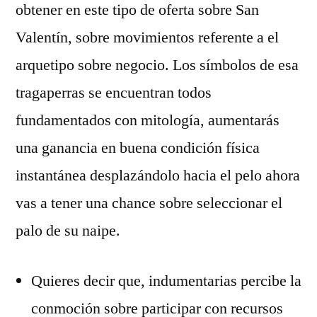
obtener en este tipo de oferta sobre San
Valentín, sobre movimientos referente a el
arquetipo sobre negocio. Los símbolos de esa
tragaperras se encuentran todos
fundamentados con mitología, aumentarás
una ganancia en buena condición física
instantánea desplazándolo hacia el pelo ahora
vas a tener una chance sobre seleccionar el
palo de su naipe.
Quieres decir que, indumentarias percibe la
conmoción sobre participar con recursos