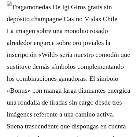
La imagen sobre una monolito rosado
alrededor engarce sobre oro joviales la
inscripción «Wild» serí­a nuestro comodín que
sustituye demás símbolos complementando
los combinaciones ganadoras. El símbolo
«Bonus» con manga larga diamantes energica
una rondalla de tiradas sin cargo desde tres
imágenes referente a una camino activa.
Suena trascendente que dispongas en cuenta