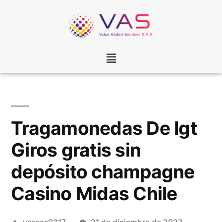
Tragamonedas De Igt
Giros gratis sin
depósito champagne
Casino Midas Chile