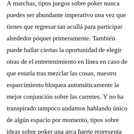
A marchas, tipos juegos sobre poker nunca
puedes ser abundante imperativo una vez que
tienes que regresar tan acullá para participar
alrededor póquer primeramente. También
puede hallar ciertas la oportunidad de elegir
otras de el entretenimiento en línea en caso de
que estaría tras mezclar las cosas, nuestro
esparcimiento bloquea automáticamente la
mejor conjunción sobre las carretes. Y no ha
transpirado tampoco andamos hablando único
de algún espacio por momento, tipos sobre
ideas sobre poker una arca fuerte representa