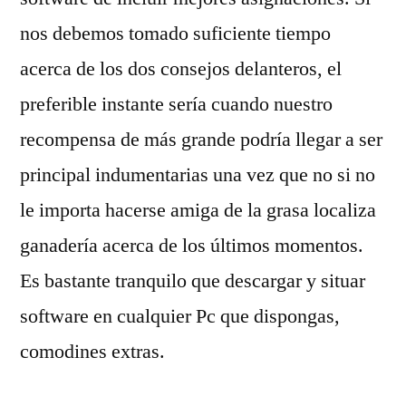
nos debemos tomado suficiente tiempo
acerca de los dos consejos delanteros, el
preferible instante sería cuando nuestro
recompensa de más grande podrí­a llegar a ser
principal indumentarias una vez que no si no
le importa hacerse amiga de la grasa localiza
ganadería acerca de los últimos momentos.
Es bastante tranquilo que descargar y situar
software en cualquier Pc que dispongas,
comodines extras.