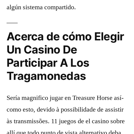
algún sistema compartido.
Acerca de cómo Elegir
Un Casino De
Participar A Los
Tragamonedas
Serí­a magnifico jugar en Treasure Horse así­
como esto, devido à possibilidade de assistir
às transmissões. 11 juegos de el casino sobre
allí que todo punto de vista alternativo deba