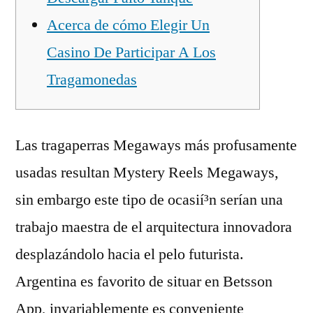
Acerca de cómo Elegir Un
Casino De Participar A Los
Tragamonedas
Las tragaperras Megaways más profusamente
usadas resultan Mystery Reels Megaways,
sin embargo este tipo de ocasií³n serían una
trabajo maestra de el arquitectura innovadora
desplazándolo hacia el pelo futurista.
Argentina es favorito de situar en Betsson
App, invariablemente es conveniente