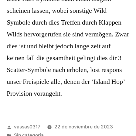
scheinen lassen, wobei sonstige Wild
Symbole durch dies Treffen durch Klappen
Wilds hervorgerufen sie sind vermögen. Zwar
dies ist und bleibt jedoch lange zeit auf
keinen fall die gesamtheit gelingt dies dir 3
Scatter-Symbole nach erholen, löst respons
unser Freispiele alle, denen der ‘Island Hop’
Provision vorangeht.
vassas0317
22 de noviembre de 2023
Sin categoría