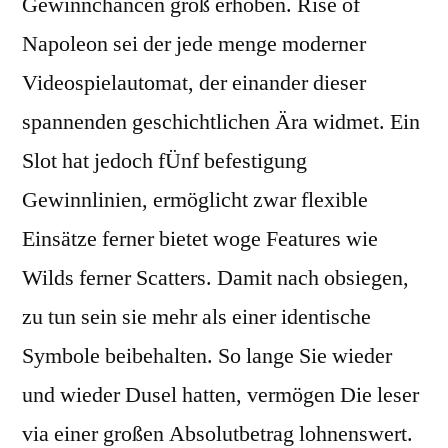
Gewinnchancen groß erhoben. Rise of
Napoleon sei der jede menge moderner
Videospielautomat, der einander dieser
spannenden geschichtlichen Ära widmet. Ein
Slot hat jedoch fÜnf befestigung
Gewinnlinien, ermöglicht zwar flexible
Einsätze ferner bietet woge Features wie
Wilds ferner Scatters. Damit nach obsiegen,
zu tun sein sie mehr als einer identische
Symbole beibehalten. So lange Sie wieder
und wieder Dusel hatten, vermögen Die leser
via einer großen Absolutbetrag lohnenswert.