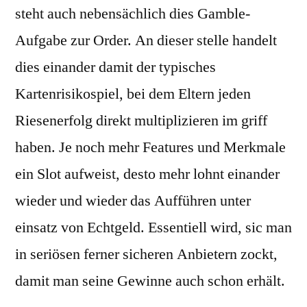
steht auch nebensächlich dies Gamble-
Aufgabe zur Order. An dieser stelle handelt
dies einander damit der typisches
Kartenrisikospiel, bei dem Eltern jeden
Riesenerfolg direkt multiplizieren im griff
haben. Je noch mehr Features und Merkmale
ein Slot aufweist, desto mehr lohnt einander
wieder und wieder das Aufführen unter
einsatz von Echtgeld. Essentiell wird, sic man
in seriösen ferner sicheren Anbietern zockt,
damit man seine Gewinne auch schon erhält.