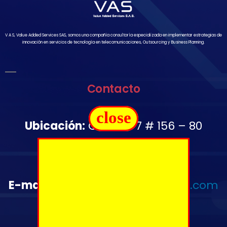
V A S, Value Added Services SAS, somos una compañía consultoría especializada en implementar estrategias de
innovación en servicios de tecnología en telecomunicaciones, Outsourcing y Business Planning.
Contacto
close
Ubicación:
Carrera 7 # 156 – 80
Oficina 1502
Télefono:
+57 350 644 2976
E-mail
:
administrativo@vas-sas.com