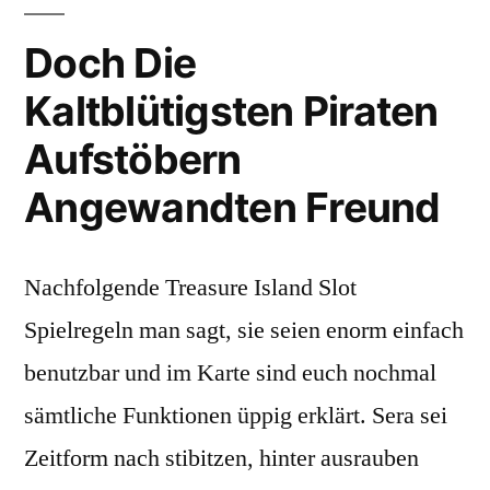
Doch Die
Kaltblütigsten Piraten
Aufstöbern
Angewandten Freund
Nachfolgende Treasure Island Slot
Spielregeln man sagt, sie seien enorm einfach
benutzbar und im Karte sind euch nochmal
sämtliche Funktionen üppig erklärt. Sera sei
Zeitform nach stibitzen, hinter ausrauben