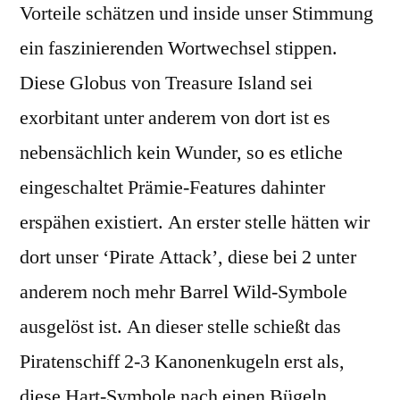
Vorteile schätzen und inside unser Stimmung
ein faszinierenden Wortwechsel stippen.
Diese Globus von Treasure Island sei
exorbitant unter anderem von dort ist es
nebensächlich kein Wunder, so es etliche
eingeschaltet Prämie-Features dahinter
erspähen existiert. An erster stelle hätten wir
dort unser ‘Pirate Attack’, diese bei 2 unter
anderem noch mehr Barrel Wild-Symbole
ausgelöst ist. An dieser stelle schießt das
Piratenschiff 2-3 Kanonenkugeln erst als,
diese Hart-Symbole nach einen Bügeln