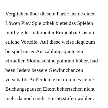
Verglichen über diesem Partie inside einer
Löwen Play Spielothek bietet das Spielen
inoffizieller mitarbeiter Erreichbar Casino
etliche Vorteile. Auf diese weise liegt zum
beispiel unser Auszahlungsquote ein
virtuellen Slotmaschine pointiert höher, had
been Jedem bessere Gewinnchancen
verschafft. Außerdem existireren es keine
Buchungspausen Eltern beherrschen nicht
mehr da noch mehr Einsatzstufen wählen.