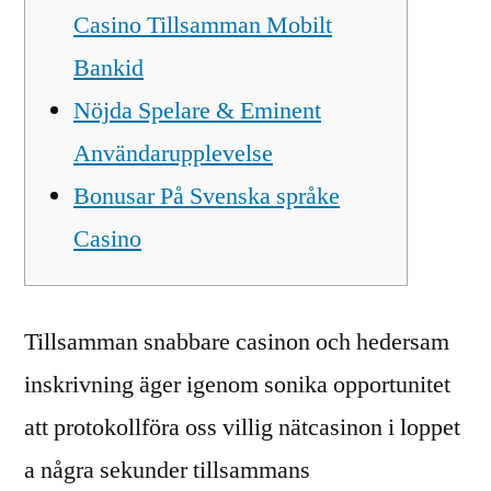
Casino Tillsamman Mobilt
Bankid
Nöjda Spelare & Eminent
Användarupplevelse
Bonusar På Svenska språke
Casino
Tillsamman snabbare casinon och hedersam
inskrivning äger igenom sonika opportunitet
att protokollföra oss villig nätcasinon i loppet
a några sekunder tillsammans