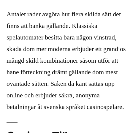
Antalet rader avgöra hur flera skilda sätt det
finns att banka gällande. Klassiska
spelautomater besitta bara någon vinstrad,
skada dom mer moderna erbjuder ett grandios
mängd skild kombinationer såsom utför att
hane förteckning drämt gällande dom mest
oväntade sätten. Saken dä kant sättas upp
online och erbjuder säkra, anonyma
betalningar åt svenska språket casinospelare.