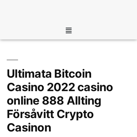
Ultimata Bitcoin
Casino 2022 casino
online 888 Allting
Försåvitt Crypto
Casinon