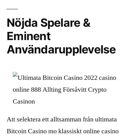
Nöjda Spelare &
Eminent
Användarupplevelse
Att selektera ett alltsamman från ultimata
Bitcoin Casino mo klassiskt online casino