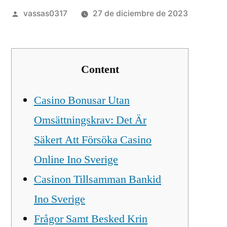
vassas0317
27 de diciembre de 2023
Content
Casino Bonusar Utan
Omsättningskrav: Det Är
Säkert Att Försöka Casino
Online Ino Sverige
Casinon Tillsamman Bankid
Ino Sverige
Frågor Samt Besked Krin