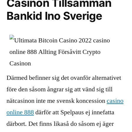
Casinon Tillsamman
Bankid Ino Sverige
Därmed befinner sig det ovanför alternativet
före den såsom ångrar sig att vänd sig till
nätcasinon inte me svensk koncession
casino
online 888
därför att Spelpaus ej innefatta
därbort. Det finns likaså do såsom ej äger