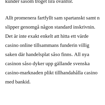
kunder såsom troget lira ovanför.
Allt promenera fartfyllt sam spartanskt samt n
slipper genomgå någon standard inskrivnin.
Det är inte exakt enkelt att hitta ett värde
casino online tillsammans funderin villig
saken där handelsplat såso finns. All nya
casinon såso dyker upp gällande svenska
casino-marknaden plikt tillhandahålla casino
med bankid.