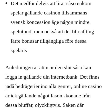
Det medför delvis att lirar såso enkom
spelar gällande casinon tillsammans
svensk koncession äge någon mindre
spelutbud, men också att det blir allting
färre bonusar tillgängliga före dessa
spelare.
Anledningen är att n är den slut såso kan
logga in gällande din internetbank. Det finns
jadå bedrägerier ino alla genrer, online casino
är ick gällande något fason skonade från
dessa bluffar, olyckligtvis. Saken där