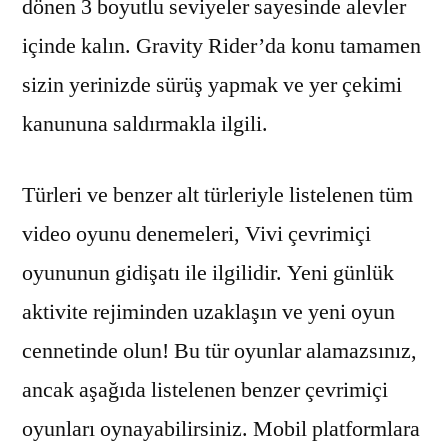
dönen 3 boyutlu seviyeler sayesinde alevler
içinde kalın. Gravity Rider’da konu tamamen
sizin yerinizde sürüş yapmak ve yer çekimi
kanununa saldırmakla ilgili.
Türleri ve benzer alt türleriyle listelenen tüm
video oyunu denemeleri, Vivi çevrimiçi
oyununun gidişatı ile ilgilidir. Yeni günlük
aktivite rejiminden uzaklaşın ve yeni oyun
cennetinde olun! Bu tür oyunlar alamazsınız,
ancak aşağıda listelenen benzer çevrimiçi
oyunları oynayabilirsiniz. Mobil platformlara