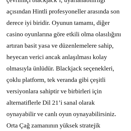
çevrimiçi blackjack’i, uyarlanabilirliği
açısından Hintli profesyoneller arasında son
derece iyi biridir. Oyunun tamamı, diğer
casino oyunlarına göre etkili olma olasılığını
artıran basit yasa ve düzenlemelere sahip,
heyecan verici ancak anlaşılması kolay
olmasıyla ünlüdür. Blackjack seçenekleri,
çoklu platform, tek veranda gibi çeşitli
versiyonlara sahiptir ve birbirleri için
alternatiflerle Dil 21’i sanal olarak
oynayabilir ve canlı oyun oynayabilirsiniz.
Orta Çağ zamanının yüksek stratejik