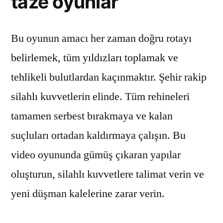
taze oyunlar
Bu oyunun amacı her zaman doğru rotayı
belirlemek, tüm yıldızları toplamak ve
tehlikeli bulutlardan kaçınmaktır. Şehir rakip
silahlı kuvvetlerin elinde. Tüm rehineleri
tamamen serbest bırakmaya ve kalan
suçluları ortadan kaldırmaya çalışın. Bu
video oyununda gümüş çıkaran yapılar
oluşturun, silahlı kuvvetlere talimat verin ve
yeni düşman kalelerine zarar verin.