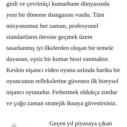
girdi ve çevrimiçi kumarhane dünyasında
yeni bir döneme damgasını vurdu. Tüm
misyonumuz her zaman, profesyonel
standartların ötesine geçmek üzere
tasarlanmış iyi ilkelerden oluşan bir temele
dayanan, eşsiz bir kumar hissi sunmaktır.
Keskin nişancı video oyunu aslında harika bir
oyuncunun reflekslerine güvenen ilk bireysel
nişancı oyunudur.
Fethetmek oldukça zordur
ve çoğu zaman stratejik iknaya güvenirsiniz.
Geçen yıl piyasaya çıkan