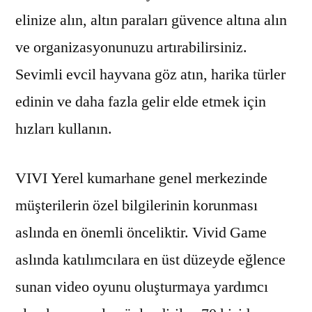
elinize alın, altın paraları güvence altına alın
ve organizasyonunuzu artırabilirsiniz.
Sevimli evcil hayvana göz atın, harika türler
edinin ve daha fazla gelir elde etmek için
hızları kullanın.
VIVI Yerel kumarhane genel merkezinde
müşterilerin özel bilgilerinin korunması
aslında en önemli önceliktir. Vivid Game
aslında katılımcılara en üst düzeyde eğlence
sunan video oyunu oluşturmaya yardımcı