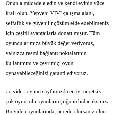
Onunla mücadele edin ve kendi evinin yüce
kralı olun. Yepyeni VIVI çalışma alanı,
şeffaflık ve güvenilir çözüm elde edebilmeniz
için çeşitli avantajlarla donatılmıştır. Tüm
oyuncularımıza büyük değer veriyoruz,
yalnızca resmi bağlantı noktalarının
kullanımını ve çevrimiçi oyun
oynayabileceğinizi garanti ediyoruz.
.io video oyunu sayfamızda en iyi ücretsiz
çok oyunculu oyunların çoğunu bulacaksınız.
Bu video oyunlarında, nerede olursanız olun