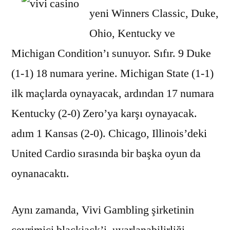
yeni Winners Classic, Duke,
Ohio, Kentucky ve
Michigan Condition’ı sunuyor. Sıfır. 9 Duke
(1-1) 18 numara yerine. Michigan State (1-1)
ilk maçlarda oynayacak, ardından 17 numara
Kentucky (2-0) Zero’ya karşı oynayacak.
adım 1 Kansas (2-0). Chicago, Illinois’deki
United Cardio sırasında bir başka oyun da
oynanacaktı.
Aynı zamanda, Vivi Gambling şirketinin