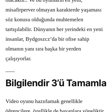
olacaktır.. Ve bu oyunların en yeni,
misafirperver olmayan karakterde yaşaması
söz konusu olduğunda muhtemelen
tartışılabilir. Dünyanın her yerindeki en yeni
insanlar, Bydgoszcz’da bir ofise sahip
olmanın yanı sıra başka bir yerden
çalışıyorlar.
Bilgilendir 3’ü Tamamla
Video oyunu hazırlamak genellikle
öğrencilere, özellikle de bayanlara yöneliktir.