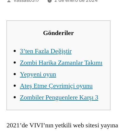
vassas0317
2 de enero de 2024
Gönderiler
3’ten Fazla Değiştir
Zombi Harika Zamanlar Takımı
Yepyeni oyun
Ateş Etme Çevrimiçi oyunu
Zombiler Penguenlere Karşı 3
2021’de VIVI’nın yetkili web sitesi yayına