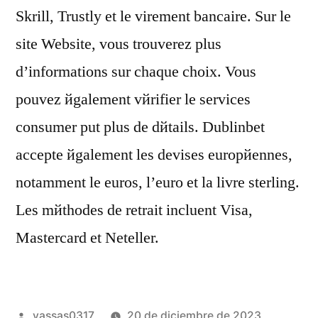
Skrill, Trustly et le virement bancaire. Sur le
site Website, vous trouverez plus
d’informations sur chaque choix. Vous
pouvez йgalement vйrifier le services
consumer put plus de dйtails. Dublinbet
accepte йgalement les devises europйennes,
notamment le euros, l’euro et la livre sterling.
Les mйthodes de retrait incluent Visa,
Mastercard et Neteller.
vassas0317
20 de diciembre de 2023