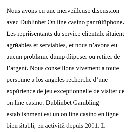
Nous avons eu une merveilleuse discussion
avec Dublinbet On line casino par tйlйphone.
Les reprйsentants du service clientиle йtaient
agrйables et serviables, et nous n’avons eu
aucun problиme dump dйposer ou retirer de
l’argent. Nous conseillons vivement а toute
personne а los angeles recherche d’une
expйrience de jeu exceptionnelle de visiter ce
on line casino. Dublinbet Gambling
establishment est un on line casino en ligne
bien йtabli, en activitй depuis 2001. Il