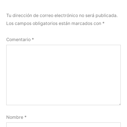
Tu dirección de correo electrónico no será publicada.
Los campos obligatorios están marcados con
*
Comentario
*
Nombre
*