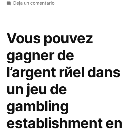
Deja un comentario
Vous pouvez
gagner de
l’argent rйel dans
un jeu de
gambling
establishment en