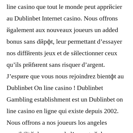
line casino que tout le monde peut apprйcier
au Dublinbet Internet casino. Nous offrons
йgalement aux nouveaux joueurs un added
bonus sans dйpфt, leur permettant d’essayer
nos diffйrents jeux et de sйlectionner ceux
qu’ils prйfиrent sans risquer d’argent.
J’espиre que vous nous rejoindrez bientфt au
Dublinbet On line casino ! Dublinbet
Gambling establishment est un Dublinbet on
line casino en ligne qui existe depuis 2002.
Nous offrons а nos joueurs los angeles