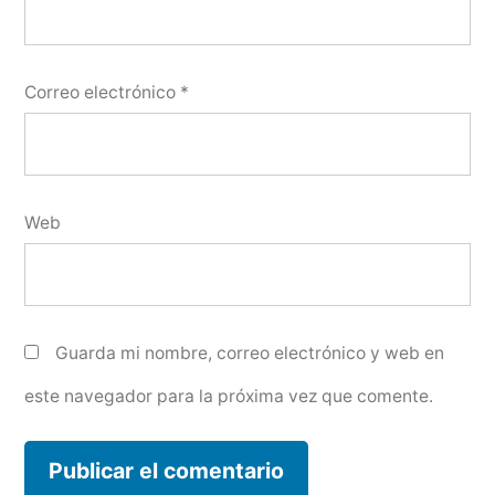
Correo electrónico
*
Web
Guarda mi nombre, correo electrónico y web en
este navegador para la próxima vez que comente.