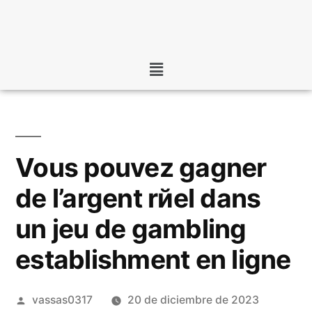
Vous pouvez gagner
de l’argent rйel dans
un jeu de gambling
establishment en ligne
vassas0317
20 de diciembre de 2023