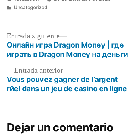
Uncategorized
Entrada siguiente
Онлайн игра Dragon Money | где
играть в Dragon Money на деньги
Entrada anterior
Vous pouvez gagner de l’argent
rйel dans un jeu de casino en ligne
Dejar un comentario