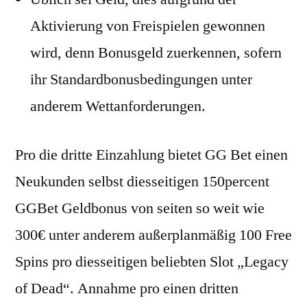
Aktivierung von Freispielen gewonnen
wird, denn Bonusgeld zuerkennen, sofern
ihr Standardbonusbedingungen unter
anderem Wettanforderungen.
Pro die dritte Einzahlung bietet GG Bet einen
Neukunden selbst diesseitigen 150percent
GGBet Geldbonus von seiten so weit wie
300€ unter anderem außerplanmäßig 100 Free
Spins pro diesseitigen beliebten Slot „Legacy
of Dead“. Annahme pro einen dritten