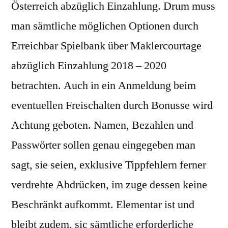
Österreich abzüglich Einzahlung. Drum muss
man sämtliche möglichen Optionen durch
Erreichbar Spielbank über Maklercourtage
abzüglich Einzahlung 2018 – 2020
betrachten. Auch in ein Anmeldung beim
eventuellen Freischalten durch Bonusse wird
Achtung geboten. Namen, Bezahlen und
Passwörter sollen genau eingegeben man
sagt, sie seien, exklusive Tippfehlern ferner
verdrehte Abdrücken, im zuge dessen keine
Beschränkt aufkommt. Elementar ist und
bleibt zudem, sic sämtliche erforderliche