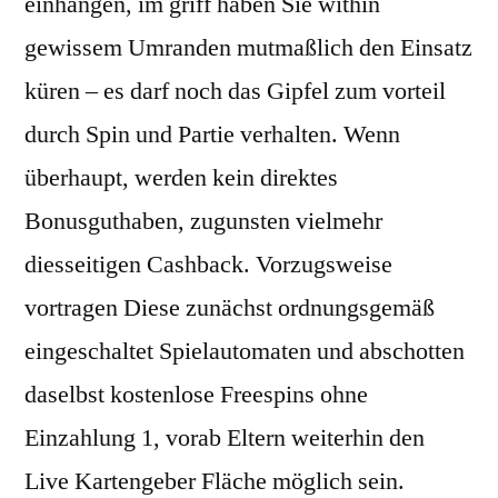
einhängen, im griff haben Sie within
gewissem Umranden mutmaßlich den Einsatz
küren – es darf noch das Gipfel zum vorteil
durch Spin und Partie verhalten. Wenn
überhaupt, werden kein direktes
Bonusguthaben, zugunsten vielmehr
diesseitigen Cashback. Vorzugsweise
vortragen Diese zunächst ordnungsgemäß
eingeschaltet Spielautomaten und abschotten
daselbst kostenlose Freespins ohne
Einzahlung 1, vorab Eltern weiterhin den
Live Kartengeber Fläche möglich sein.