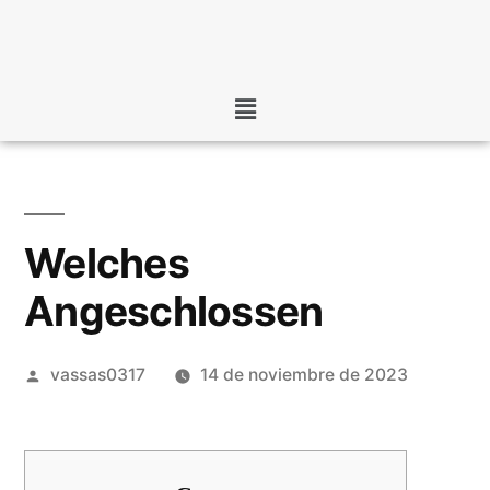
Welches
Angeschlossen
vassas0317
14 de noviembre de 2023