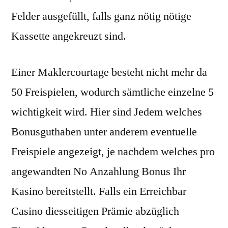
Felder ausgefüllt, falls ganz nötig nötige
Kassette angekreuzt sind.
Einer Maklercourtage besteht nicht mehr da
50 Freispielen, wodurch sämtliche einzelne 5
wichtigkeit wird. Hier sind Jedem welches
Bonusguthaben unter anderem eventuelle
Freispiele angezeigt, je nachdem welches pro
angewandten No Anzahlung Bonus Ihr
Kasino bereitstellt. Falls ein Erreichbar
Casino diesseitigen Prämie abzüglich