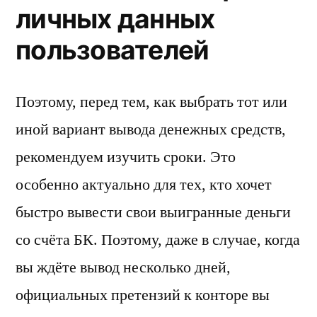
личных данных
пользователей
Поэтому, перед тем, как выбрать тот или
иной вариант вывода денежных средств,
рекомендуем изучить сроки. Это
особенно актуально для тех, кто хочет
быстро вывести свои выигранные деньги
со счёта БК. Поэтому, даже в случае, когда
вы ждёте вывод несколько дней,
официальных претензий к конторе вы