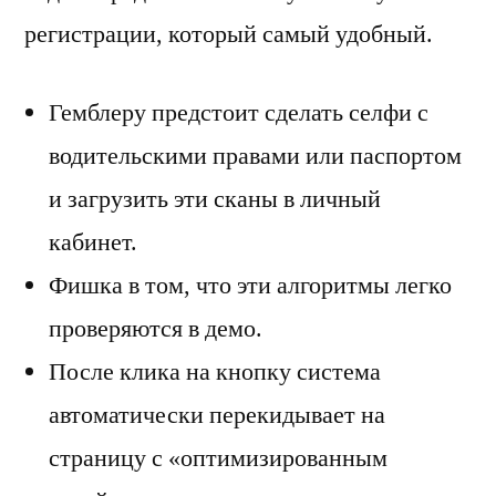
регистрации, который самый удобный.
Гемблеру предстоит сделать селфи с
водительскими правами или паспортом
и загрузить эти сканы в личный
кабинет.
Фишка в том, что эти алгоритмы легко
проверяются в демо.
После клика на кнопку система
автоматически перекидывает на
страницу с «оптимизированным