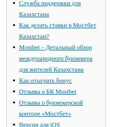
Служба поддержки для
Казахстана
Как делать ставки в Мостбет
Казахстан?
Mostbet – Детальный обзор
международного букмекера
для жителей Казахстана
Как отыграть бонус
Отзывы о БК Mostbet
Отзывы о букмекерской
конторе «Мостбет»
Версия для iOS