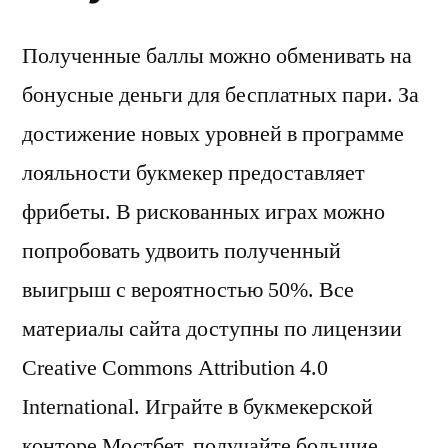
Полученные баллы можно обменивать на
бонусные деньги для бесплатных пари. За
достижение новых уровней в программе
лояльности букмекер предоставляет
фрибеты. В рискованных играх можно
попробовать удвоить полученный
выигрыш с вероятностью 50%. Все
материалы сайта доступны по лицензии
Creative Commons Attribution 4.0
International. Играйте в букмекерской
конторе Мостбет, получайте большие