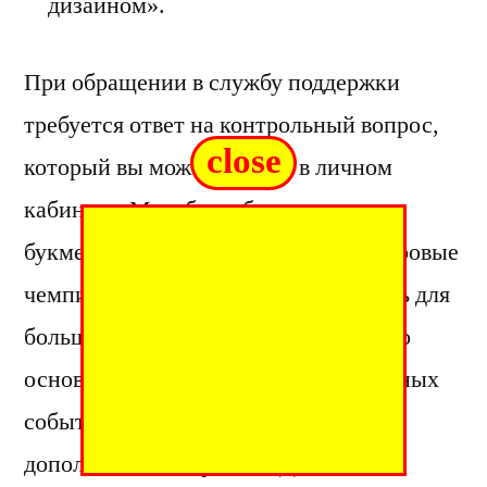
дизайном».
При обращении в службу поддержки
требуется ответ на контрольный вопрос,
close
который вы можете задать в личном
кабинете. Мостбет и большинство
букмекеров освещают местные и мировые
чемпионаты по киберспорту. Роспись для
большинства матчей включает только
основные исходы. Для наиболее важных
событий могут присутствовать
дополнительные рынки. Далее в