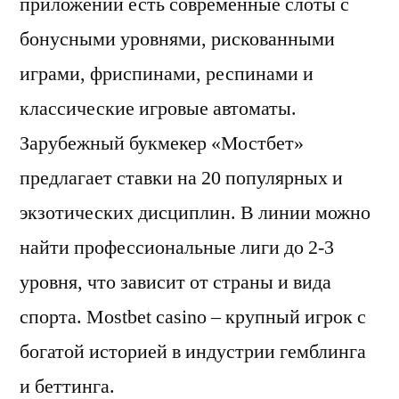
приложении есть современные слоты с
бонусными уровнями, рискованными
играми, фриспинами, респинами и
классические игровые автоматы.
Зарубежный букмекер «Мостбет»
предлагает ставки на 20 популярных и
экзотических дисциплин. В линии можно
найти профессиональные лиги до 2-3
уровня, что зависит от страны и вида
спорта. Mostbet casino – крупный игрок с
богатой историей в индустрии гемблинга
и беттинга.