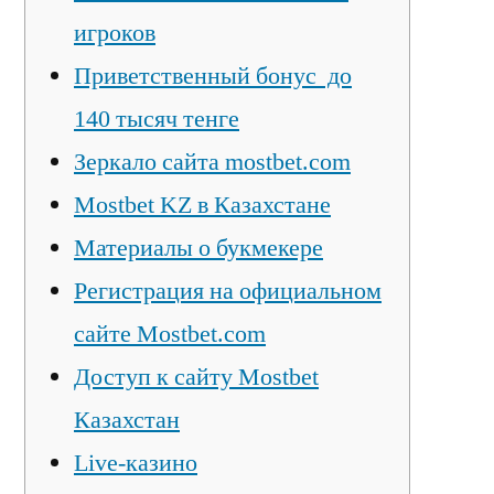
игроков
Приветственный бонус до
140 тысяч тенге
Зеркало сайта mostbet.com
Mostbet KZ в Казахстане
Материалы о букмекере
Регистрация на официальном
сайте Mostbet.com
Доступ к сайту Mostbet
Казахстан
Live-казино