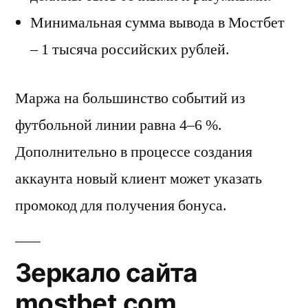
Минимальная сумма вывода в Мостбет
– 1 тысяча российских рублей.
Маржа на большинство событий из
футбольной линии равна 4–6 %.
Дополнительно в процессе создания
аккаунта новый клиент может указать
промокод для получения бонуса.
Зеркало сайта
mostbet.com