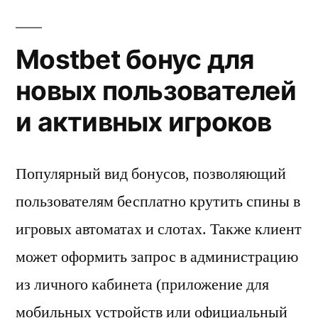
Mostbet бонус для
новых пользователей
и активных игроков
Популярный вид бонусов, позволяющий
пользователям бесплатно крутить спины в
игровых автоматах и слотах. Также клиент
может оформить запрос в администрацию
из личного кабинета (приложение для
мобильных устройств или официальный