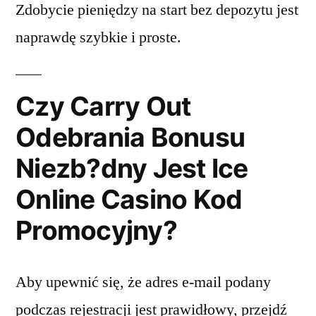
Zdobycie pieniędzy na start bez depozytu jest
naprawdę szybkie i proste.
Czy Carry Out
Odebrania Bonusu
Niezb?dny Jest Ice
Online Casino Kod
Promocyjny?
Aby upewnić się, że adres e-mail podany
podczas rejestracji jest prawidłowy, przejdź