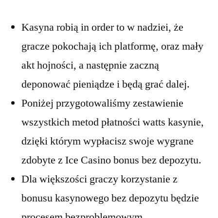
Kasyna robią in order to w nadziei, że
gracze pokochają ich platformę, oraz mały
akt hojności, a następnie zaczną
deponować pieniądze i będą grać dalej.
Poniżej przygotowaliśmy zestawienie
wszystkich metod płatności watts kasynie,
dzięki którym wypłacisz swoje wygrane
zdobyte z Ice Casino bonus bez depozytu.
Dla większości graczy korzystanie z
bonusu kasynowego bez depozytu będzie
procesem bezproblemowym.