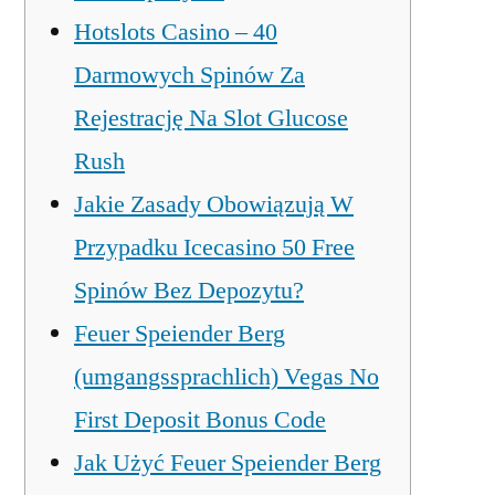
Hotslots Casino – 40
Darmowych Spinów Za
Rejestrację Na Slot Glucose
Rush
Jakie Zasady Obowiązują W
Przypadku Icecasino 50 Free
Spinów Bez Depozytu?
Feuer Speiender Berg
(umgangssprachlich) Vegas No
First Deposit Bonus Code
Jak Użyć Feuer Speiender Berg