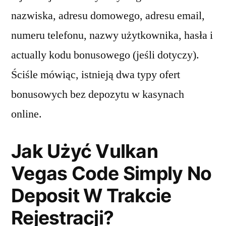
nazwiska, adresu domowego, adresu email,
numeru telefonu, nazwy użytkownika, hasła i
actually kodu bonusowego (jeśli dotyczy).
Ściśle mówiąc, istnieją dwa typy ofert
bonusowych bez depozytu w kasynach
online.
Jak Użyć Vulkan
Vegas Code Simply No
Deposit W Trakcie
Rejestracji?