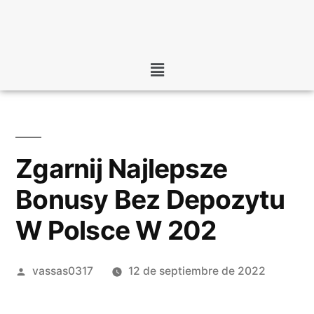
Zgarnij Najlepsze
Bonusy Bez Depozytu
W Polsce W 202
vassas0317
12 de septiembre de 2022