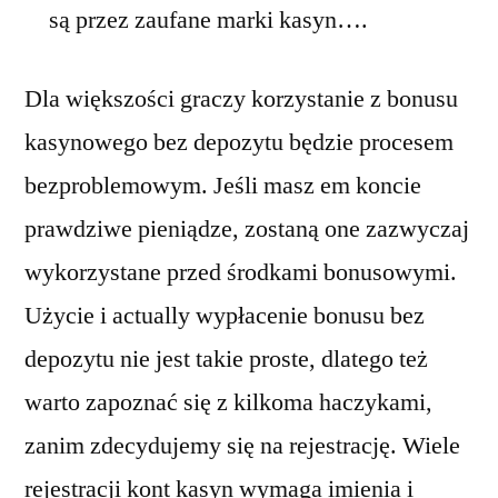
są przez zaufane marki kasyn….
Dla większości graczy korzystanie z bonusu
kasynowego bez depozytu będzie procesem
bezproblemowym. Jeśli masz em koncie
prawdziwe pieniądze, zostaną one zazwyczaj
wykorzystane przed środkami bonusowymi.
Użycie i actually wypłacenie bonusu bez
depozytu nie jest takie proste, dlatego też
warto zapoznać się z kilkoma haczykami,
zanim zdecydujemy się na rejestrację. Wiele
rejestracji kont kasyn wymaga imienia i