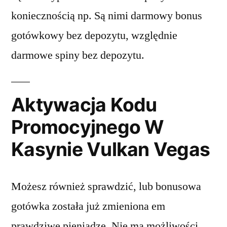
koniecznością np. Są nimi darmowy bonus
gotówkowy bez depozytu, względnie
darmowe spiny bez depozytu.
Aktywacja Kodu
Promocyjnego W
Kasynie Vulkan Vegas
Możesz również sprawdzić, lub bonusowa
gotówka została już zmieniona em
prawdziwe pieniądze. Nie ma możliwości,