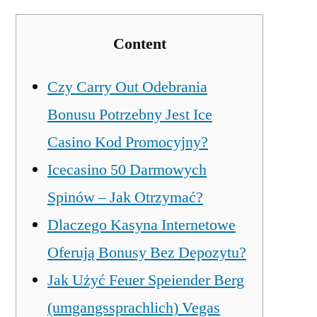
Content
Czy Carry Out Odebrania
Bonusu Potrzebny Jest Ice
Casino Kod Promocyjny?
Icecasino 50 Darmowych
Spinów – Jak Otrzymać?
Dlaczego Kasyna Internetowe
Oferują Bonusy Bez Depozytu?
Jak Użyć Feuer Speiender Berg
(umgangssprachlich) Vegas