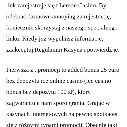
link zarejestruje się t Lemon Casino. By
odebrać darmowe annoying za rejestrację,
koniecznie skorzystaj z naszego specjalnego
linku. Kiedy już wypełnisz informacje,
zaakceptuj Regulamin Kasyna i potwierdź je.
Pierwsza z . promocji to added bonus 25 euro
bez depozytu ice online casino (ice casino
bonus bez depozytu 100 zł), który
zagwarantuje nam sporo grania. Grając w
kasynach internetowych na pewno spotkałeś
się z różnymi typami promocji. Obecnie taki