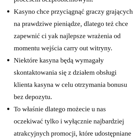
Kasyno chce przyciągnąć graczy grających
na prawdziwe pieniądze, dlatego też chce
zapewnić ci yak najlepsze wrażenia od
momentu wejścia carry out witryny.
Niektóre kasyna będą wymagały
skontaktowania się z działem obsługi
klienta kasyna w celu otrzymania bonusu
bez depozytu.
To właśnie dlatego możecie u nas
oczekiwać tylko i wyłącznie najbardziej
atrakcyjnych promocji, które udostępniane