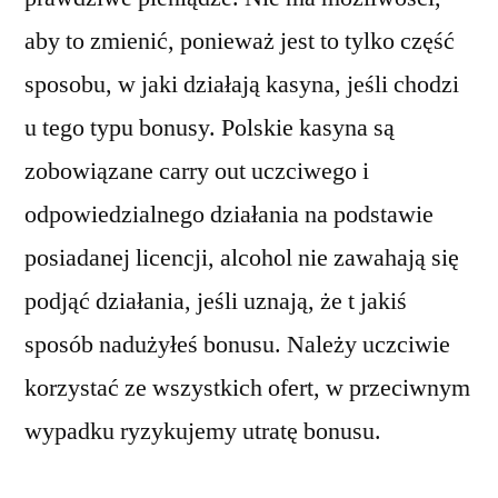
aby to zmienić, ponieważ jest to tylko część
sposobu, w jaki działają kasyna, jeśli chodzi
u tego typu bonusy. Polskie kasyna są
zobowiązane carry out uczciwego i
odpowiedzialnego działania na podstawie
posiadanej licencji, alcohol nie zawahają się
podjąć działania, jeśli uznają, że t jakiś
sposób nadużyłeś bonusu. Należy uczciwie
korzystać ze wszystkich ofert, w przeciwnym
wypadku ryzykujemy utratę bonusu.