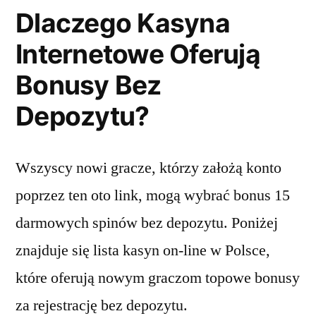
Dlaczego Kasyna
Internetowe Oferują
Bonusy Bez
Depozytu?
Wszyscy nowi gracze, którzy założą konto
poprzez ten oto link, mogą wybrać bonus 15
darmowych spinów bez depozytu. Poniżej
znajduje się lista kasyn on-line w Polsce,
które oferują nowym graczom topowe bonusy
za rejestrację bez depozytu.