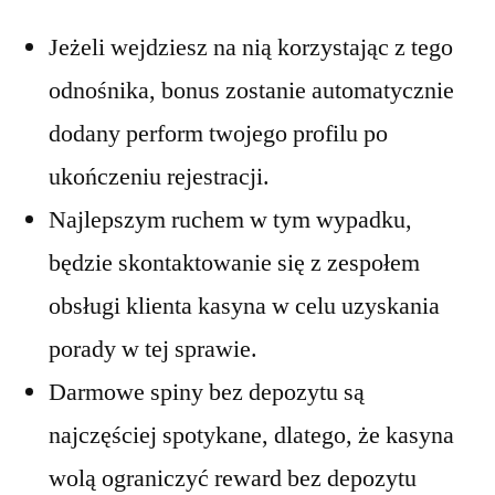
Jeżeli wejdziesz na nią korzystając z tego
odnośnika, bonus zostanie automatycznie
dodany perform twojego profilu po
ukończeniu rejestracji.
Najlepszym ruchem w tym wypadku,
będzie skontaktowanie się z zespołem
obsługi klienta kasyna w celu uzyskania
porady w tej sprawie.
Darmowe spiny bez depozytu są
najczęściej spotykane, dlatego, że kasyna
wolą ograniczyć reward bez depozytu