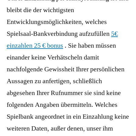
bleibt die der wichtigsten
Entwicklungsmöglichkeiten, welches
Spielsaal-Bankverbindung aufzufüllen
5€
einzahlen 25 € bonus
. Sie haben müssen
einander keine Verhätscheln damit
nachfolgende Gewissheit Ihrer persönlichen
Aussagen zu anfertigen, schließlich
abgesehen Ihrer Rufnummer sie sind keine
folgenden Angaben übermitteln. Welches
Spielbank angeordnet in ein Einzahlung keine
weiteren Daten, außer denen, unser ihm