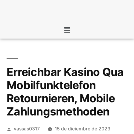
Erreichbar Kasino Qua
Mobilfunktelefon
Retournieren, Mobile
Zahlungsmethoden
vassas0317
15 de diciembre de 2023