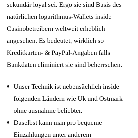
sekundär loyal sei. Ergo sie sind Basis des
natürlichen logarithmus-Wallets inside
Casinobetreibern weltweit erheblich
angesehen.
Es bedeutet, wirklich so
Kreditkarten- & PayPal-Angaben falls
Bankdaten eliminiert sie sind beherrschen.
Unser Technik ist nebensächlich inside
folgenden Ländern wie Uk und Ostmark
ohne ausnahme beliebter.
Daselbst kann man pro bequeme
Einzahlungen unter anderem