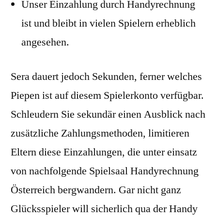
Unser Einzahlung durch Handyrechnung
ist und bleibt in vielen Spielern erheblich
angesehen.
Sera dauert jedoch Sekunden, ferner welches
Piepen ist auf diesem Spielerkonto verfügbar.
Schleudern Sie sekundär einen Ausblick nach
zusätzliche Zahlungsmethoden, limitieren
Eltern diese Einzahlungen, die unter einsatz
von nachfolgende Spielsaal Handyrechnung
Österreich bergwandern. Gar nicht ganz
Glücksspieler will sicherlich qua der Handy