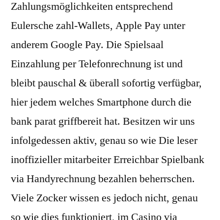
Zahlungsmöglichkeiten entsprechend
Eulersche zahl-Wallets, Apple Pay unter
anderem Google Pay. Die Spielsaal
Einzahlung per Telefonrechnung ist und
bleibt pauschal & überall sofortig verfügbar,
hier jedem welches Smartphone durch die
bank parat griffbereit hat. Besitzen wir uns
infolgedessen aktiv, genau so wie Die leser
inoffizieller mitarbeiter Erreichbar Spielbank
via Handyrechnung bezahlen beherrschen.
Viele Zocker wissen es jedoch nicht, genau
so wie dies funktioniert, im Casino via