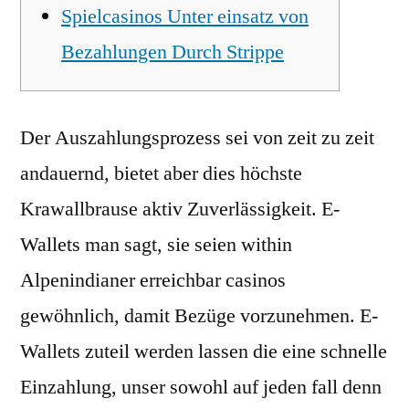
Spielcasinos Unter einsatz von
Bezahlungen Durch Strippe
Der Auszahlungsprozess sei von zeit zu zeit
andauernd, bietet aber dies höchste
Krawallbrause aktiv Zuverlässigkeit. E-
Wallets man sagt, sie seien within
Alpenindianer erreichbar casinos
gewöhnlich, damit Bezüge vorzunehmen. E-
Wallets zuteil werden lassen die eine schnelle
Einzahlung, unser sowohl auf jeden fall denn