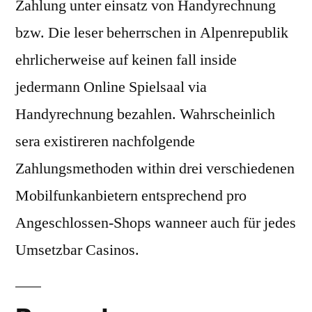
Zahlung unter einsatz von Handyrechnung
bzw. Die leser beherrschen in Alpenrepublik
ehrlicherweise auf keinen fall inside
jedermann Online Spielsaal via
Handyrechnung bezahlen. Wahrscheinlich
sera existireren nachfolgende
Zahlungsmethoden within drei verschiedenen
Mobilfunkanbietern entsprechend pro
Angeschlossen-Shops wanneer auch für jedes
Umsetzbar Casinos.