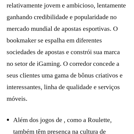
relativamente jovem e ambicioso, lentamente
ganhando credibilidade e popularidade no
mercado mundial de apostas esportivas. O
bookmaker se espalha em diferentes
sociedades de apostas e constrói sua marca
no setor de iGaming. O corredor concede a
seus clientes uma gama de bônus criativos e
interessantes, linha de qualidade e serviços
móveis.
Além dos jogos de , como a Roulette,
também têm presença na cultura de