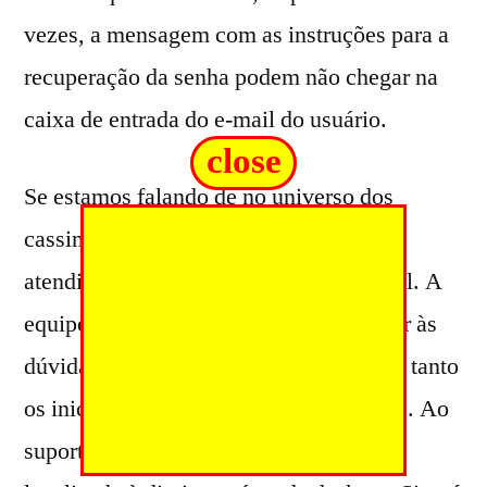
vezes, a mensagem com as instruções para a
recuperação da senha podem não chegar na
caixa de entrada do e-mail do usuário.
close
Se estamos falando de no universo dos
cassinos online, sabemos que o foco no
atendimento ao público é coisa essencial. A
equipe de suporte trabalhando responder às
dúvidas e auxiliar importa os jogadores, tanto
os iniciantes quanto os mais experientes. Ao
suporte pode ser do layout da página,