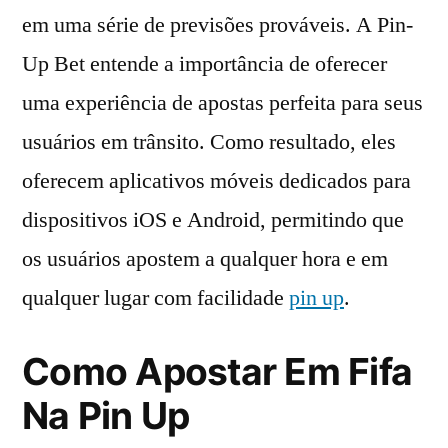
em uma série de previsões prováveis. A Pin-
Up Bet entende a importância de oferecer
uma experiência de apostas perfeita para seus
usuários em trânsito. Como resultado, eles
oferecem aplicativos móveis dedicados para
dispositivos iOS e Android, permitindo que
os usuários apostem a qualquer hora e em
qualquer lugar com facilidade
pin up
.
Como Apostar Em Fifa
Na Pin Up