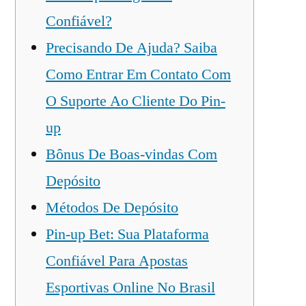
Confiável?
Precisando De Ajuda? Saiba
Como Entrar Em Contato Com
O Suporte Ao Cliente Do Pin-
up
Bônus De Boas-vindas Com
Depósito
Métodos De Depósito
Pin-up Bet: Sua Plataforma
Confiável Para Apostas
Esportivas Online No Brasil