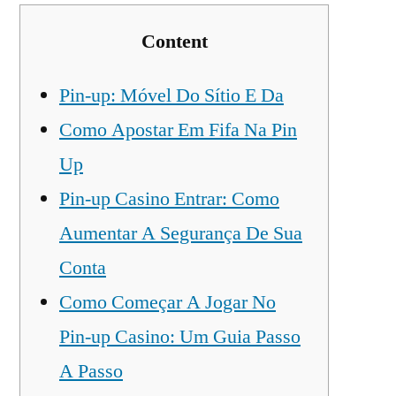
Content
Pin-up: Móvel Do Sítio E Da
Como Apostar Em Fifa Na Pin
Up
Pin-up Casino Entrar: Como
Aumentar A Segurança De Sua
Conta
Como Começar A Jogar No
Pin-up Casino: Um Guia Passo
A Passo