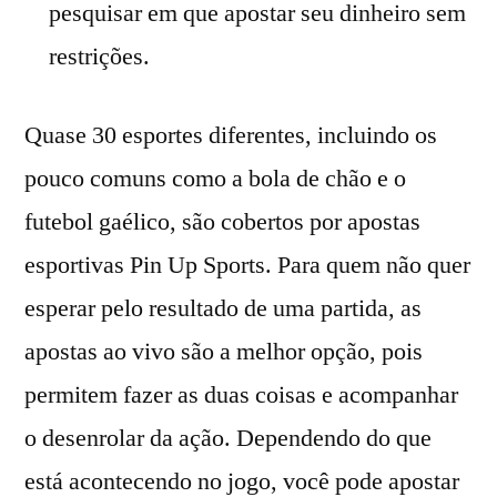
pesquisar em que apostar seu dinheiro sem
restrições.
Quase 30 esportes diferentes, incluindo os
pouco comuns como a bola de chão e o
futebol gaélico, são cobertos por apostas
esportivas Pin Up Sports. Para quem não quer
esperar pelo resultado de uma partida, as
apostas ao vivo são a melhor opção, pois
permitem fazer as duas coisas e acompanhar
o desenrolar da ação. Dependendo do que
está acontecendo no jogo, você pode apostar