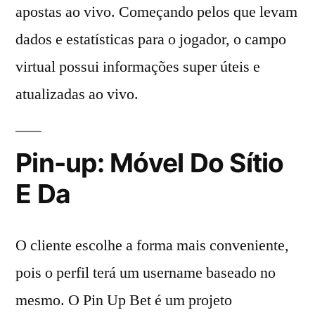
apostas ao vivo. Começando pelos que levam
dados e estatísticas para o jogador, o campo
virtual possui informações super úteis e
atualizadas ao vivo.
Pin-up: Móvel Do Sítio
E Da
O cliente escolhe a forma mais conveniente,
pois o perfil terá um username baseado no
mesmo. O Pin Up Bet é um projeto