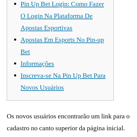
Pin Up Bet Login: Como Fazer
O Login Na Plataforma De
Apostas Esportivas
Apostas Em Esports No Pin-up
Bet
Informações
Inscreva-se Na Pin Up Bet Para
Novos Usuários
Os novos usuários encontrarão um link para o
cadastro no canto superior da página inicial.