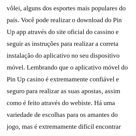
vôlei, alguns dos esportes mais populares do
país. Você pode realizar o download do Pin
Up app através do site oficial do cassino e
seguir as instruções para realizar a correta
instalação do aplicativo no seu dispositivo
móvel. Lembrando que o aplicativo móvel do
Pin Up casino é extremamente confiável e
seguro para realizar as suas apostas, assim
como é feito através do webiste. Há uma
variedade de escolhas para os amantes do
jogo, mas é extremamente difícil encontrar