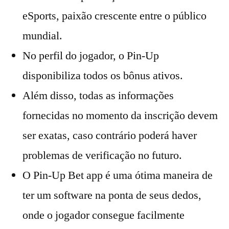
eSports, paixão crescente entre o público
mundial.
No perfil do jogador, o Pin-Up
disponibiliza todos os bônus ativos.
Além disso, todas as informações
fornecidas no momento da inscrição devem
ser exatas, caso contrário poderá haver
problemas de verificação no futuro.
O Pin-Up Bet app é uma ótima maneira de
ter um software na ponta de seus dedos,
onde o jogador consegue facilmente