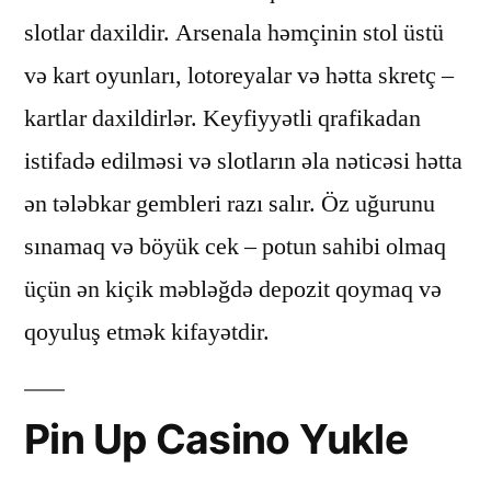
slotlar daxildir. Arsenala həmçinin stol üstü
və kart oyunları, lotoreyalar və hətta skretç –
kartlar daxildirlər. Keyfiyyətli qrafikadan
istifadə edilməsi və slotların əla nəticəsi hətta
ən tələbkar gembleri razı salır. Öz uğurunu
sınamaq və böyük cek – potun sahibi olmaq
üçün ən kiçik məbləğdə depozit qoymaq və
qoyuluş etmək kifayətdir.
Pin Up Casino Yukle