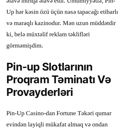
əlavə intriqa əlavə etdi. Ümumiyyətlə, Pin-
Up hər kəsin özü üçün nəsə tapacağı etibarlı
və maraqlı kazinodur. Mən uzun müddətdir
ki, belə müxtəlif reklam təklifləri
görməmişdim.
Pin-up Slotlarının
Proqram Təminatı Və
Provayderləri
Pin-Up Casino-dan Fortune Təkəri qumar
evindən layiqli mükafat almaq və ondan