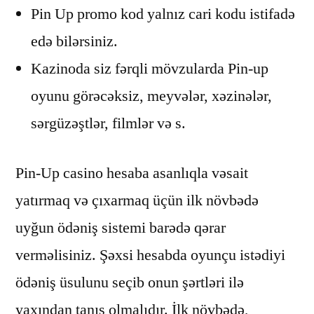
Pin Up promo kod yalnız cari kodu istifadə
edə bilərsiniz.
Kazinoda siz fərqli mövzularda Pin-up
oyunu görəcəksiz, meyvələr, xəzinələr,
sərgüzəştlər, filmlər və s.
Pin-Up casino hesaba asanlıqla vəsait
yatırmaq və çıxarmaq üçün ilk növbədə
uyğun ödəniş sistemi barədə qərar
verməlisiniz. Şəxsi hesabda oyunçu istədiyi
ödəniş üsulunu seçib onun şərtləri ilə
yaxından tanış olmalıdır. İlk növbədə,