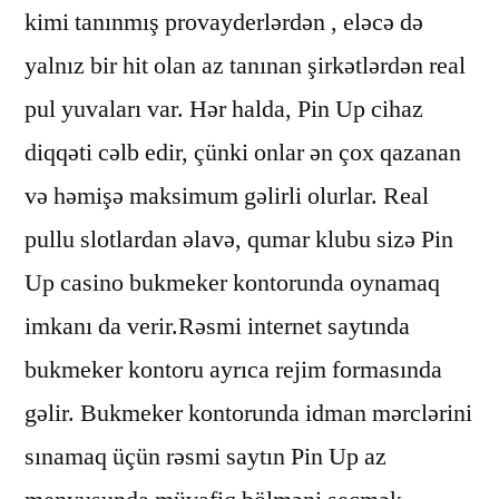
kimi tanınmış provayderlərdən , eləcə də
yalnız bir hit olan az tanınan şirkətlərdən real
pul yuvaları var. Hər halda, Pin Up cihaz
diqqəti cəlb edir, çünki onlar ən çox qazanan
və həmişə maksimum gəlirli olurlar. Real
pullu slotlardan əlavə, qumar klubu sizə Pin
Up casino bukmeker kontorunda oynamaq
imkanı da verir.Rəsmi internet saytında
bukmeker kontoru ayrıca rejim formasında
gəlir. Bukmeker kontorunda idman mərclərini
sınamaq üçün rəsmi saytın Pin Up az