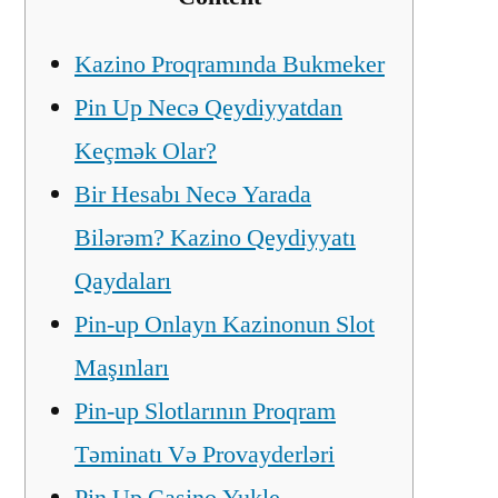
Kazino Proqramında Bukmeker
Pin Up Necə Qeydiyyatdan
Keçmək Olar?
Bir Hesabı Necə Yarada
Bilərəm? Kazino Qeydiyyatı
Qaydaları
Pin-up Onlayn Kazinonun Slot
Maşınları
Pin-up Slotlarının Proqram
Təminatı Və Provayderləri