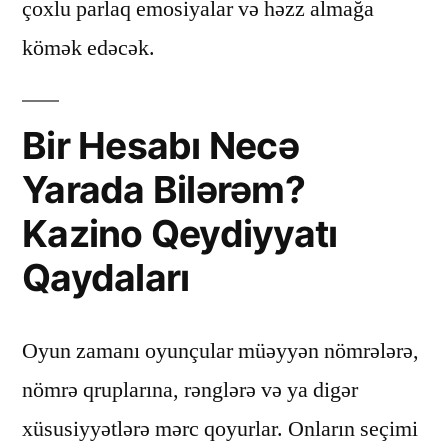
çoxlu parlaq emosiyalar və həzz almağa
kömək edəcək.
Bir Hesabı Necə
Yarada Bilərəm?
Kazino Qeydiyyatı
Qaydaları
Oyun zamanı oyunçular müəyyən nömrələrə,
nömrə qruplarına, rənglərə və ya digər
xüsusiyyətlərə mərc qoyurlar. Onların seçimi