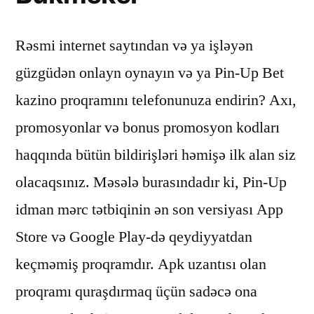
Rəsmi internet saytından və ya işləyən
güzgüdən onlayn oynayın və ya Pin-Up Bet
kazino proqramını telefonunuza endirin? Axı,
promosyonlar və bonus promosyon kodları
haqqında bütün bildirişləri həmişə ilk alan siz
olacaqsınız. Məsələ burasındadır ki, Pin-Up
idman mərc tətbiqinin ən son versiyası App
Store və Google Play-də qeydiyyatdan
keçməmiş proqramdır. Apk uzantısı olan
proqramı quraşdırmaq üçün sadəcə ona