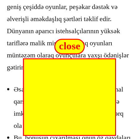
geniş çeşiddə oyunlar, peşəkar dəstək və
əlverişli əməkdaşlıq şərtləri təklif edir.
Dünyanın aparıcı istehsalçılarının yüksək
tariflərə malik minlərlə parlaq oyunları
close
müntəzəm olaraq oyunçulara yaxşı ödənişlər
gətirir.
Əsas Pin-Up səhifəsini açan kimi dərhal
qarşıdakı qələbənin dadını hiss etməyə
imkan verəcək unikal bir atmosferə qərq
ola bilərsiniz.
Bu, bonusun çıxarılması onun öz qaydaları