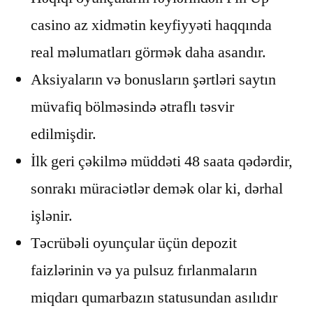
casino az xidmətin keyfiyyəti haqqında
real məlumatları görmək daha asandır.
Aksiyaların və bonusların şərtləri saytın
müvafiq bölməsində ətraflı təsvir
edilmişdir.
İlk geri çəkilmə müddəti 48 saata qədərdir,
sonrakı müraciətlər demək olar ki, dərhal
işlənir.
Təcrübəli oyunçular üçün depozit
faizlərinin və ya pulsuz fırlanmaların
miqdarı qumarbazın statusundan asılıdır