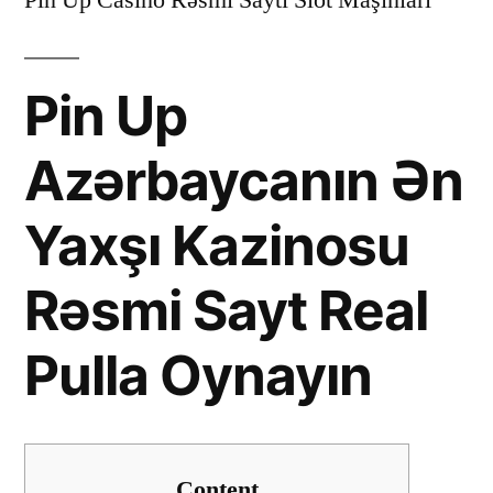
Pin Up Casino Rəsmi Saytı Slot Maşınları
Pin Up
Azərbaycanın Ən
Yaxşı Kazinosu
Rəsmi Sayt Real
Pulla Oynayın
Content