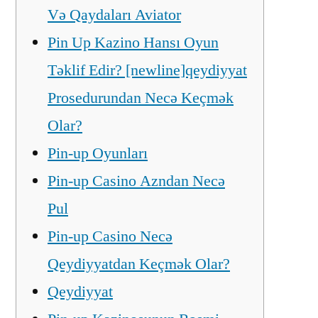
Və Qaydaları Aviator
Pin Up Kazino Hansı Oyun
Təklif Edir? [newline]qeydiyyat
Prosedurundan Necə Keçmək
Olar?
Pin-up Oyunları
Pin-up Casino Azndan Necə
Pul
Pin-up Casino Necə
Qeydiyyatdan Keçmək Olar?
Qeydiyyat