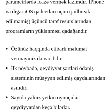
parametrlərdə icazə vermək lazımdır. IPhone
və digər iOS qadcetləri üçün (jailbreak
edilməmiş) üçüncü tərəf resurslarından
proqramların yüklənməsi qadağandır.
Özünüz haqqında etibarlı məlumat
verməyiniz də vacibdir.
İlk növbədə, qeydiyyat şərtləri ödəniş
sisteminin müəyyən edilmiş qaydalarından
asılıdır.
Saytda yalnız yetkin oyunçular
qeydiyyatdan keçə bilərlər.