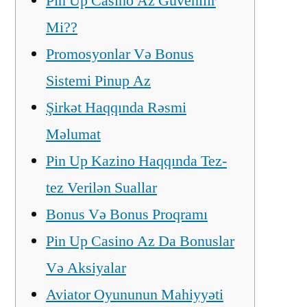
Pin Up Casino Az Güvenilir
Mi??
Promosyonlar Və Bonus
Sistemi Pinup Az
Şirkət Haqqında Rəsmi
Məlumat
Pin Up Kazino Haqqında Tez-
tez Verilən Suallar
Bonus Və Bonus Proqramı
Pin Up Casino Az Da Bonuslar
Və Aksiyalar
Aviator Oyununun Mahiyyəti